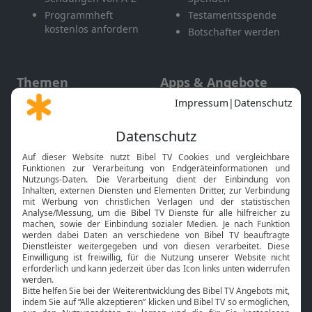
Programmheft
Testamentsspende
kostenlos anfordern
Botschafter werden
Themen
Apps & Angebote
Gott und Bibel erklärt
Newsletter
Feiertage
Mobile App
Interviews
Kids App
Neuigkeiten
Smart TV
HbbTV
Bibelthek Online-Bibel
Nächster Gottesdienst
Bibel TV
Service
Über uns
Kontakt