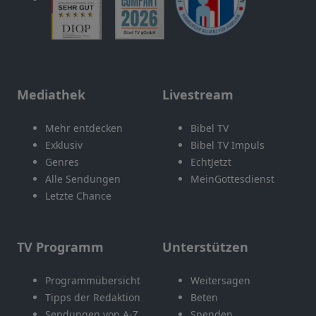
Mediathek
Livestream
Mehr entdecken
Bibel TV
Exklusiv
Bibel TV Impuls
Genres
EchtJetzt
Alle Sendungen
MeinGottesdienst
Letzte Chance
TV Programm
Unterstützen
Programmübersicht
Weitersagen
Tipps der Redaktion
Beten
Sendungen von A-Z
Spenden