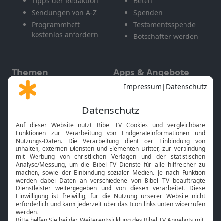
Tipps der Redaktion
Beten
Sendungen von A-Z
Spenden
Programmheft
Testamentsspende
kostenlos anfordern
Botschafter werden
Themen
Apps & Angebote
Gott und Bibel erklärt
Newsletter
Feiertage
Mobile App
Interviews
Kids App
Neuigkeiten
Smart TV
HbbTV
Bibelthek Online-Bibel
Nächster Gottesdienst
Bibel TV
Service