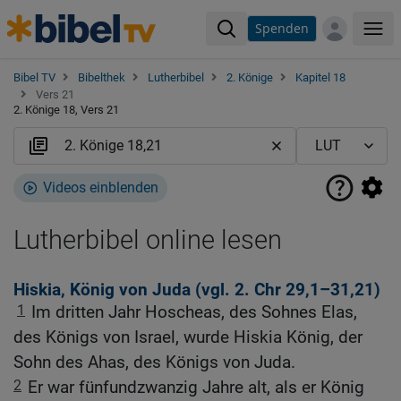
Spenden
Me
Bibel TV
Bibelthek
Lutherbibel
2. Könige
Kapitel 18
Vers 21
2. Könige 18, Vers 21
Videos einblenden
Lutherbibel online lesen
Hiskia, König von Juda (vgl.
2. Chr 29,1
–31,21)
1
Im dritten Jahr Hoscheas, des Sohnes Elas,
des Königs von Israel, wurde Hiskia König, der
Sohn des Ahas, des Königs von Juda.
2
Er war fünfundzwanzig Jahre alt, als er König