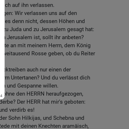
 sich auf ihn verlassen.
sagen: Wir verlassen uns auf den
er es denn nicht, dessen Höhen und
nd zu Juda und zu Jerusalem gesagt hat:
 in Jerusalem ist, sollt ihr anbeten?
ette an mit meinem Herrn, dem König
ir zweitausend Rosse geben, ob du Reiter
rücktreiben auch nur einen der
rrn Untertanen? Und du verlässt dich
en und Gespanne willen.
sei ohne den HERRN heraufgezogen,
rderbe? Der HERR hat mir’s geboten:
und verdirb es!
der Sohn Hilkijas, und Schebna und
ede mit deinen Knechten aramäisch,