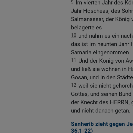
9
Im vierten Jahr des Kö
Jahr Hoscheas, des Sohne
Salmanassar, der König 
belagerte es
10
und nahm es ein nach 
das ist im neunten Jahr 
Samaria eingenommen.
11
Und der König von Ass
und ließ sie wohnen in 
Gosan, und in den Städte
12
weil sie nicht gehorc
Gottes, und seinen Bund 
der Knecht des HERRN, ge
und nicht danach getan.
Sanherib zieht gegen Je
36,1-22
)