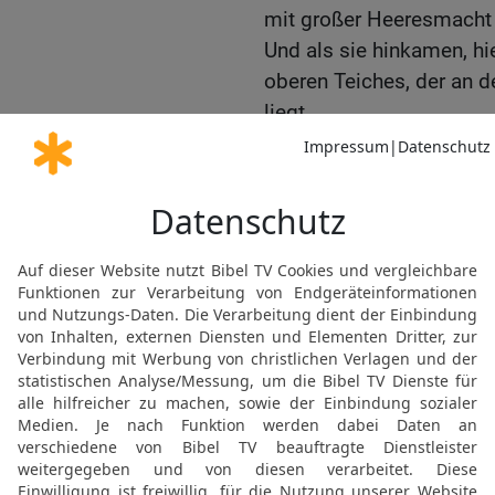
mit großer Heeresmacht 
Und als sie hinkamen, hi
oberen Teiches, der an 
liegt.
18
Und sie riefen nach 
der Hofmeister Eljakim, 
Schebna und der Kanzler
19
Und der Rabschake sp
Hiskia: So spricht der g
ist das für ein Vertrauen
20
Meinst du, bloße Wor
Kämpfen? Auf wen verläs
abtrünnig geworden bist
21
Siehe, verlässt du di
auf Ägypten, der jedem, d
dringen und sie durchboh