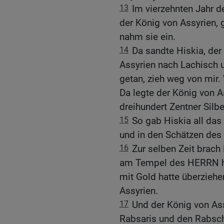
13
Im vierzehnten Jahr d
der König von Assyrien, 
nahm sie ein.
14
Da sandte Hiskia, de
Assyrien nach Lachisch u
getan, zieh weg von mir. 
Da legte der König von A
dreihundert Zentner Silbe
15
So gab Hiskia all da
und in den Schätzen des
16
Zur selben Zeit brach 
am Tempel des HERRN her
mit Gold hatte überzieh
Assyrien.
17
Und der König von As
Rabsaris und den Rabsc