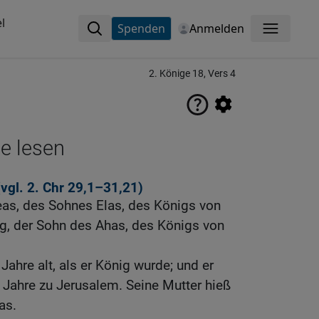
l
Spenden
Anmelden
Menü
2. Könige 18, Vers 4
ne lesen
(vgl.
2. Chr 29,1
–31,21)
eas, des Sohnes Elas, des Königs von
ig, der Sohn des Ahas, des Königs von
ahre alt, als er König wurde; und er
 Jahre zu Jerusalem. Seine Mutter hieß
as.