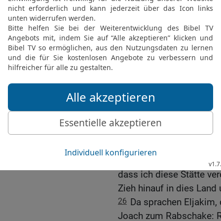
von Ägypten, für alle, die
22
Oder wollt ihr zu mir 
HERRN, unsern Gott! Ist 
Altäre Hiskia entfernt u
Nur vor diesem Altar, der
23
Wohlan, nimm eine W
von Assyrien: Ich will d
dazu stellen kannst?
24
Wie willst du denn zu
geringsten von meines He
auf Ägypten um der Wag
25
Meinst du aber, ich 
dass ich diese Stätte ve
Zieh hinauf in dies Land 
26
Da sprachen Eljakim, 
Joach zum Rabschake: R