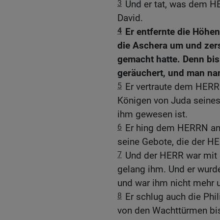
3
Und er tat, was dem HE
David.
4
Er entfernte die Höhe
die Aschera um und zer
gemacht hatte. Denn bis z
geräuchert, und man na
5
Er vertraute dem HERRN
Königen von Juda seines
ihm gewesen ist.
6
Er hing dem HERRN an 
seine Gebote, die der H
7
Und der HERR war mit i
gelang ihm. Und er wurd
und war ihm nicht mehr u
8
Er schlug auch die Phi
von den Wachttürmen bis