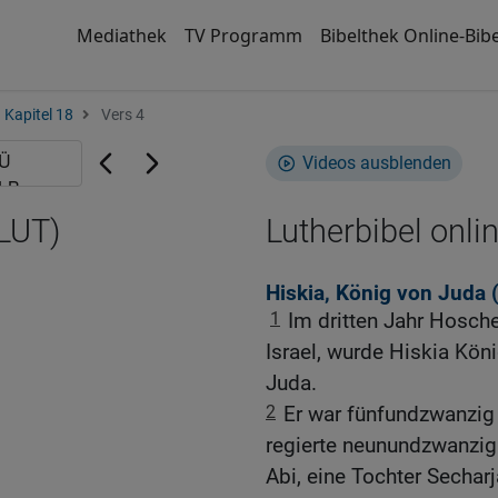
Mediathek
TV Programm
Bibelthek Online-Bibe
Kapitel 18
Vers 4
Videos ausblenden
(LUT)
Lutherbibel onli
Hiskia, König von Juda 
1
Im dritten Jahr Hosch
Israel, wurde Hiskia Kön
Juda.
2
Er war fünfundzwanzig J
regierte neunundzwanzig
Abi, eine Tochter Secharj