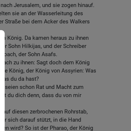
nach Jerusalem, und sie zogen hinauf.
elten sie an der Wasserleitung des
der Straße bei dem Acker des Walkers
dem König. Da kamen heraus zu ihnen
der Sohn Hilkijas, und der Schreiber
 Joach, der Sohn Asafs.
rach zu ihnen: Sagt doch dem König
roße König, der König von Assyrien: Was
, das du da hast?
te seien schon Rat und Macht zum
st du dich denn, dass du von mir
?
ch auf diesen zerbrochenen Rohrstab,
er sich darauf stützt, in die Hand
ren wird? So ist der Pharao, der König