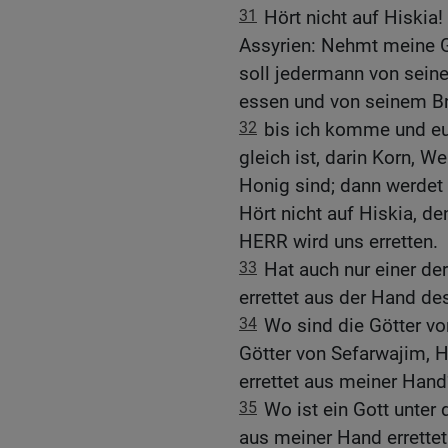
31
Hört nicht auf Hiskia
Assyrien: Nehmt meine 
soll jedermann von sei
essen und von seinem Br
32
bis ich komme und eu
gleich ist, darin Korn, 
Honig sind; dann werdet 
Hört nicht auf Hiskia, de
HERR wird uns erretten.
33
Hat auch nur einer de
errettet aus der Hand de
34
Wo sind die Götter v
Götter von Sefarwajim, 
errettet aus meiner Hand
35
Wo ist ein Gott unter 
aus meiner Hand errette