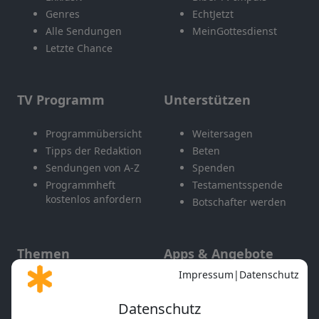
Genres
EchtJetzt
Alle Sendungen
MeinGottesdienst
Letzte Chance
TV Programm
Unterstützen
Programmübersicht
Weitersagen
Tipps der Redaktion
Beten
Sendungen von A-Z
Spenden
Programmheft
Testamentsspende
kostenlos anfordern
Botschafter werden
Themen
Apps & Angebote
Gott und Bibel erklärt
Newsletter
Feiertage
Mobile App