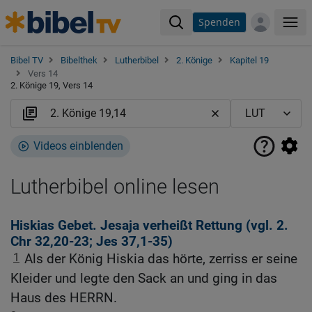
Spenden
Me
Bibel TV
Bibelthek
Lutherbibel
2. Könige
Kapitel 19
Vers 14
2. Könige 19, Vers 14
Videos einblenden
Lutherbibel online lesen
Hiskias Gebet. Jesaja verheißt Rettung (vgl.
2.
Chr 32,20-23
;
Jes 37,1-35
)
1
Als der König Hiskia das hörte, zerriss er seine
Kleider und legte den Sack an und ging in das
Haus des HERRN.