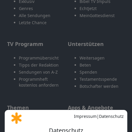
Exklusiv
Bibel TV Impuls
Genres
EchtJetzt
Alle Sendungen
MeinGottesdienst
Letzte Chance
TV Programm
Unterstützen
Programmübersicht
Weitersagen
Tipps der Redaktion
Beten
Sendungen von A-Z
Spenden
Programmheft
Testamentsspende
kostenlos anfordern
Botschafter werden
Themen
Apps & Angebote
Gott und Bibel erklärt
Newsletter
Feiertage
Mobile App