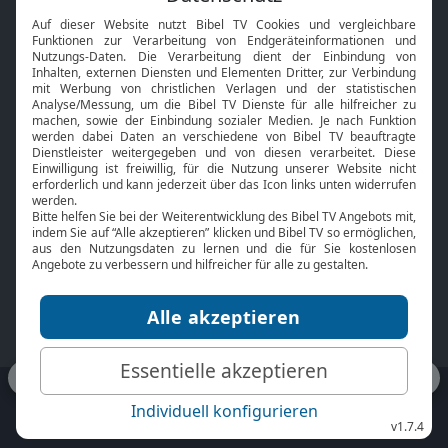
Interviews
Kids App
Neuigkeiten
Smart TV
HbbTV
Bibelthek Online-Bibel
Nächster Gottesdienst
Bibel TV
Service
Über uns
Kontakt
Jobs
TV-Empfang
Presse
FAQ
Mediadaten
bibeltv.de:
Impressum
Datenschutz
Nutzungsbedingungen
Fakten Bibel TV App