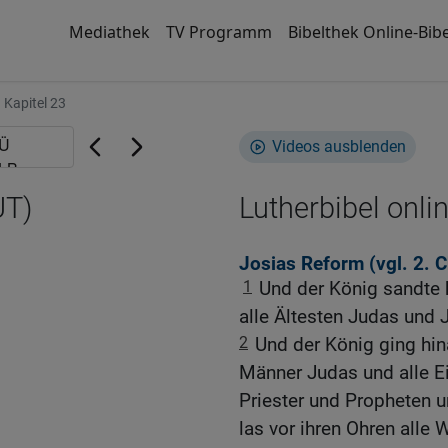
Mediathek
TV Programm
Bibelthek Online-Bibe
Kapitel 23
Videos ausblenden
UT)
Lutherbibel onli
Josias Reform (vgl.
2. 
1
Und der König sandte 
alle Ältesten Judas und 
2
Und der König ging hi
Männer Judas und alle E
Priester und Propheten u
las vor ihren Ohren all