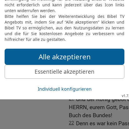
Mannes Gottes, der von 
hast an dem Altar in Beth
18
Und er sprach: Lasst 
an! Und so blieben sein
Gebeinen des Propheten
19
Und er entfernte auch
Städten Samariens, die d
um den HERRN zu erzürnen
Bethel getan hatte.
20
Und er schlachtete all
auf den Altären und ver
kam nach Jerusalem zur
21
Und der König gebot 
HERRN, eurem Gott, Pass
Buch des Bundes!
22
Denn es war kein Pas