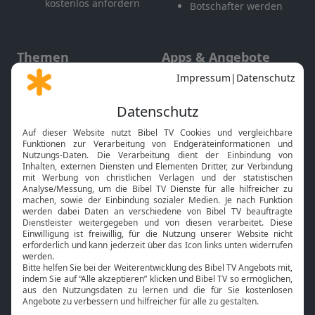
kostenlos anfordern
Botschafter werden
Themen
Apps & Angebote
Gott und Bibel erklärt
Newsletter
Feiertage
Mobile App
Interviews
Kids App
Neuigkeiten
Smart TV
HbbTV
Bibelthek Online-Bibel
Nächster Gottesdienst
Bibel TV
Service
Über uns
Kontakt
Jobs
TV-Empfang
Presse
FAQ