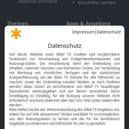
kostenlos anfordern
Botschafter werden
Themen
Apps & Angebote
Gott und Bibel erklärt
Newsletter
Feiertage
Mobile App
Interviews
Kids App
Neuigkeiten
Smart TV
HbbTV
Bibelthek Online-Bibel
Nächster Gottesdienst
Bibel TV
Service
Über uns
Kontakt
Jobs
TV-Empfang
Presse
FAQ