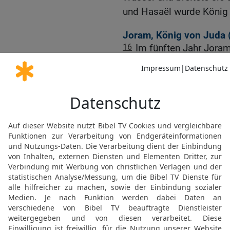
und Hasaël wurde König a
Joram, König von Juda 
16
Im fünften Jahr Jora
Israel, – Joschafat war
Sohn Joschafats, König 
17
Zweiunddreißig Jahre a
regierte acht Jahre zu J
18
und wandelte auf dem
Haus Ahab tat; denn Ahab
was dem HERRN missfie
19
Aber der HERR wollte
Knechtes David willen, w
Leuchte zu geben und s
20
Zu seiner Zeit fielen
einen König über sich.