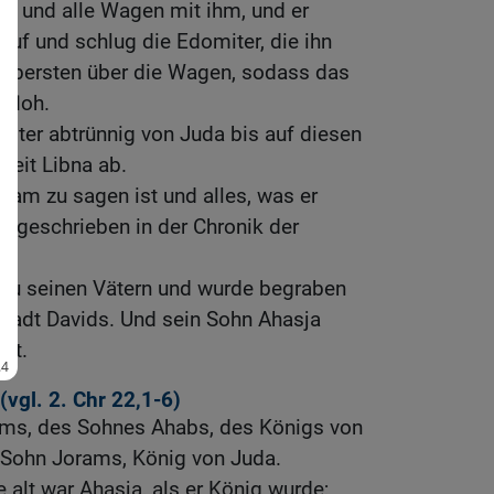
r und alle Wagen mit ihm, und er
uf und schlug die Edomiter, die ihn
e Obersten über die Wagen, sodass das
 floh.
iter abtrünnig von Juda bis auf diesen
 Zeit Libna ab.
am zu sagen ist und alles, was er
ht geschrieben in der Chronik der
 zu seinen Vätern und wurde begraben
 Stadt Davids. Und sein Sohn Ahasja
tt.
(vgl.
2. Chr 22,1-6
)
ams, des Sohnes Ahabs, des Königs von
r Sohn Jorams, König von Juda.
alt war Ahasja, als er König wurde;