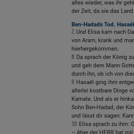
alles wieder, was ihr geh
der Zeit, da sie das Land 
Ben-Hadads Tod. Hasaël
7
Und Elisa kam nach Da
von Aram, krank und man
hierhergekommen.
8
Da sprach der König z
und geh dem Mann Gott
durch ihn, ob ich von di
9
Hasaël ging ihm entge
allerlei kostbare Dinge v
Kamele. Und als er hinkam
Sohn Ben-Hadad, der Kön
und lässt dir sagen: Kan
10
Elisa sprach zu ihm: 
– Aber der HERR hat mir 