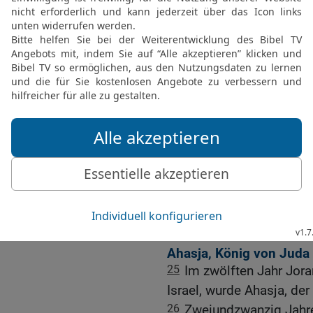
21
Da zog Joram nach Zaï
machte sich des Nachts a
umringt hatten, dazu di
Volk in seine Wohnungen
22
Doch blieben die Edom
Tag. Auch fiel zur selben
23
Was aber mehr von Jor
getan hat, siehe, das ste
Könige von Juda.
24
Und Joram legte sich
bei seinen Vätern in der
wurde König an seiner sta
Ahasja, König von Juda 
25
Im zwölften Jahr Jor
Israel, wurde Ahasja, de
26
Zweiundzwanzig Jahre 