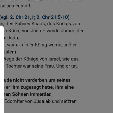
n seiner statt.
(vgl.
2. Chr 21,1
;
2. Chr 21,5-10
)
ms, des Sohnes Ahabs, des Königs von
 noch König von Juda – wurde Joram, der
von Juda.
lt war er, als er König wurde, und er
erusalem
 Wege der Könige von Israel, wie das
s Tochter war seine Frau. Und er tat,
l.
 Juda nicht verderben um seines
ie er ihm zugesagt hatte, ihm eine
einen Söhnen immerdar.
 die Edomiter von Juda ab und setzten