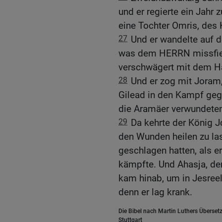
und er regierte ein Jahr 
eine Tochter Omris, des 
27
Und er wandelte auf 
was dem HERRN missfiel
verschwägert mit dem H
28
Und er zog mit Joram
Gilead in den Kampf geg
die Aramäer verwundete
29
Da kehrte der König J
den Wunden heilen zu la
geschlagen hatten, als e
kämpfte. Und Ahasja, de
kam hinab, um in Jesree
denn er lag krank.
Die Bibel nach Martin Luthers Übersetz
Stuttgart