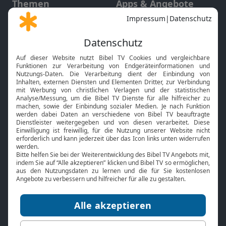
Themen
Apps & Angebote
Gott und Bibel erklärt
Newsletter
Feiertage
Mobile App
Interviews
Kids App
Neuigkeiten
Smart TV
HbbTV
Bibelthek Online-Bibel
Nächster Gottesdienst
Bibel TV
Service
Über uns
Kontakt
Jobs
TV-Empfang
Presse
FAQ
Mediadaten