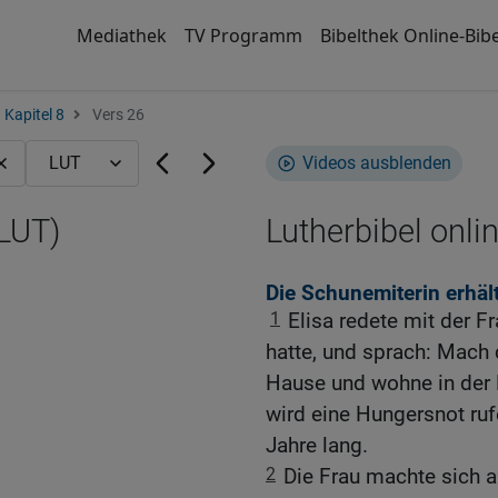
Mediathek
TV Programm
Bibelthek Online-Bibe
Kapitel 8
Vers 26
Videos ausblenden
(LUT)
Lutherbibel onli
Die Schunemiterin erhält
1
Elisa redete mit der F
hatte, und sprach: Mach 
Hause und wohne in der
wird eine Hungersnot ru
Jahre lang.
2
Die Frau machte sich a