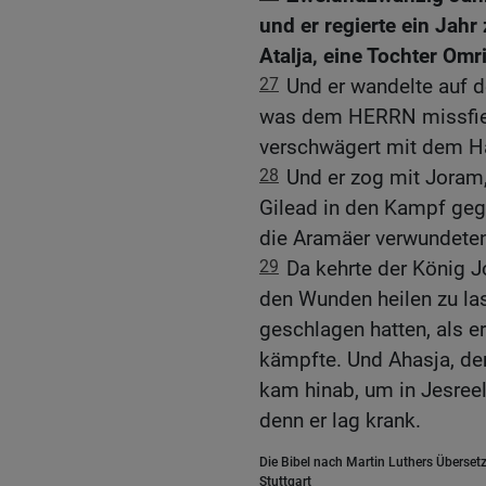
und er regierte ein Jahr
Atalja, eine Tochter Omr
27
Und er wandelte auf 
was dem HERRN missfiel
verschwägert mit dem H
28
Und er zog mit Joram
Gilead in den Kampf geg
die Aramäer verwundete
29
Da kehrte der König J
den Wunden heilen zu la
geschlagen hatten, als e
kämpfte. Und Ahasja, de
kam hinab, um in Jesree
denn er lag krank.
Die Bibel nach Martin Luthers Übersetz
Stuttgart