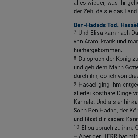
alles wieder, was ihr geh
der Zeit, da sie das Land 
Ben-Hadads Tod. Hasaël
7
Und Elisa kam nach Da
von Aram, krank und man
hierhergekommen.
8
Da sprach der König z
und geh dem Mann Gott
durch ihn, ob ich von di
9
Hasaël ging ihm entge
allerlei kostbare Dinge v
Kamele. Und als er hinkam
Sohn Ben-Hadad, der Kön
und lässt dir sagen: Kan
10
Elisa sprach zu ihm: 
– Aber der HERR hat mir 