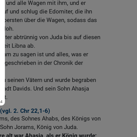
r und alle Wagen mit ihm, und er
uf und schlug die Edomiter, die ihn
e Obersten über die Wagen, sodass das
 floh.
iter abtrünnig von Juda bis auf diesen
 Zeit Libna ab.
am zu sagen ist und alles, was er
ht geschrieben in der Chronik der
 zu seinen Vätern und wurde begraben
 Stadt Davids. Und sein Sohn Ahasja
tt.
(vgl.
2. Chr 22,1-6
)
ams, des Sohnes Ahabs, des Königs von
r Sohn Jorams, König von Juda.
 alt war Ahasja, als er König wurde;