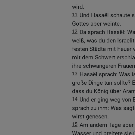
wird.
11
Und Hasaël schaute st
Gottes aber weinte.
12
Da sprach Hasaël: Wa
weiß, was du den Israelit
festen Städte mit Feuer 
mit dem Schwert erschla
ihre schwangeren Frauen 
13
Hasaël sprach: Was is
große Dinge tun sollte? 
dass du König über Aram 
14
Und er ging weg von 
sprach zu ihm: Was sagte
wirst genesen.
15
Am andern Tage aber 
Wasser und breitete sie 