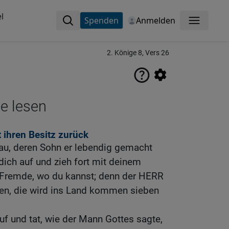
l
Spenden
Anmelden
Menü
2. Könige 8, Vers 26
ne lesen
 ihren Besitz zurück
rau, deren Sohn er lebendig gemacht
dich auf und zieh fort mit deinem
 Fremde, wo du kannst; denn der HERR
fen, die wird ins Land kommen sieben
uf und tat, wie der Mann Gottes sagte,