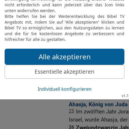
21
Da zog Joram nach Zaï
machte sich des Nachts a
umringt hatten, dazu di
Volk in seine Wohnungen
22
Doch blieben die Edom
Tag. Auch fiel zur selben
23
Was aber mehr von Jor
getan hat, siehe, das ste
Könige von Juda.
24
Und Joram legte sich
bei seinen Vätern in der
wurde König an seiner sta
Ahasja, König von Juda 
25
Im zwölften Jahr Jor
Israel, wurde Ahasja, de
26
Zweiundzwanzig Jahre