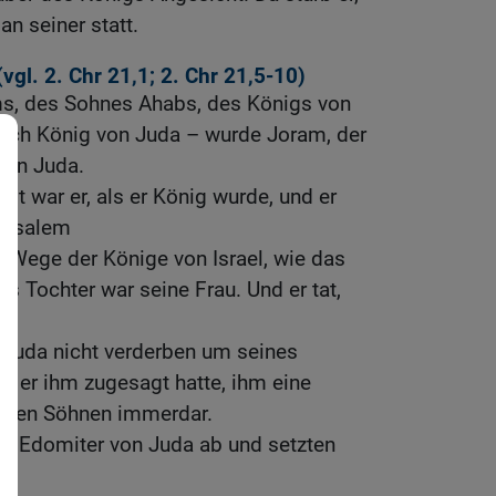
n seiner statt.
(vgl.
2. Chr 21,1
;
2. Chr 21,5-10
)
ms, des Sohnes Ahabs, des Königs von
 noch König von Juda – wurde Joram, der
von Juda.
lt war er, als er König wurde, und er
erusalem
 Wege der Könige von Israel, wie das
s Tochter war seine Frau. Und er tat,
l.
 Juda nicht verderben um seines
ie er ihm zugesagt hatte, ihm eine
einen Söhnen immerdar.
 die Edomiter von Juda ab und setzten