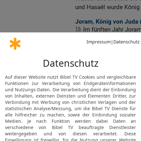
und Hasaël wurde König a
Joram, König von Juda 
16
Im fünften Jahr Jora
Israel, – Joschafat war
Sohn Joschafats, König 
17
Zweiunddreißig Jahre a
regierte acht Jahre zu J
18
und wandelte auf dem
Haus Ahab tat; denn Ahab
was dem HERRN missfie
19
Aber der HERR wollte
Knechtes David willen, w
Leuchte zu geben und s
20
Zu seiner Zeit fielen
einen König über sich.