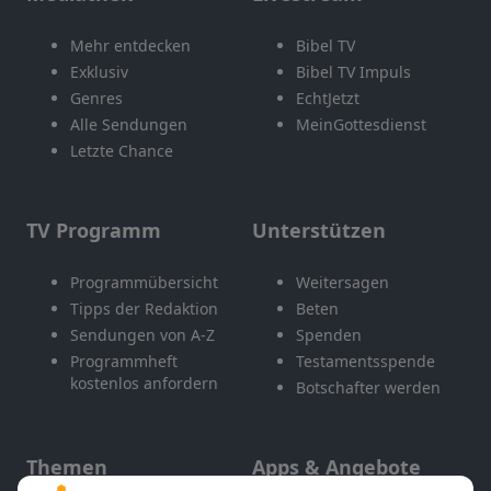
Mehr entdecken
Bibel TV
Exklusiv
Bibel TV Impuls
Genres
EchtJetzt
Alle Sendungen
MeinGottesdienst
Letzte Chance
TV Programm
Unterstützen
Programmübersicht
Weitersagen
Tipps der Redaktion
Beten
Sendungen von A-Z
Spenden
Programmheft
Testamentsspende
kostenlos anfordern
Botschafter werden
Themen
Apps & Angebote