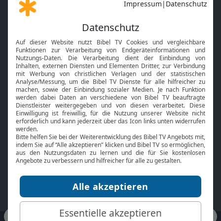
Gott und Bibel erklärt
Newsletter
Feiertage
Mobile App
Interviews
Kids App
Neuigkeiten
Smart TV
HbbTV
Bibelthek Online-Bibel
Nächster Gottesdienst
Bibel TV
Service
Über uns
Kontakt
Jobs
TV-Empfang
Presse
FAQ
Mediadaten