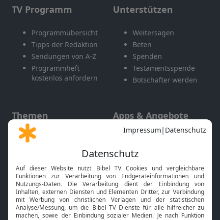
TV Programm
Unterstützen
Programmübersicht
Weitersagen
Tipps der Redaktion
Beten
Sendungen von A-Z
Spenden
Programmheft
Testamentsspende
kostenlos anfordern
Botschafter werden
Themen
Apps & Angebote
Gott und Bibel erklärt
Newsletter
Feiertage
Mobile App
Interviews
Kids App
Neuigkeiten
Smart TV
HbbTV
Bibelthek Online-Bibel
Nächster Gottesdienst