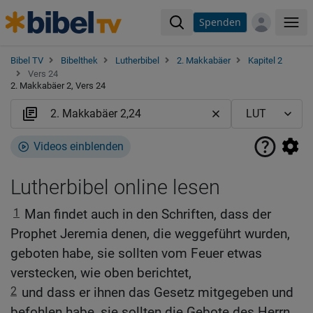
Spenden
Me
Bibel TV
Bibelthek
Lutherbibel
2. Makkabäer
Kapitel 2
Vers 24
2. Makkabäer 2, Vers 24
Videos einblenden
Lutherbibel online lesen
1
Man findet auch in den Schriften, dass der
Prophet Jeremia denen, die weggeführt wurden,
geboten habe, sie sollten vom Feuer etwas
verstecken, wie oben berichtet,
2
und dass er ihnen das Gesetz mitgegeben und
befohlen habe, sie sollten die Gebote des Herrn