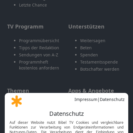
Letzte Chance
TV Programm
Unterstützen
Programmübersicht
Weitersagen
Tipps der Redaktion
Beten
Sendungen von A-Z
Spenden
Programmheft
Testamentsspende
kostenlos anfordern
Botschafter werden
Themen
Apps & Angebote
Gott und Bibel erklärt
Newsletter
Feiertage
Mobile App
Interviews
Kids App
Neuigkeiten
Smart TV