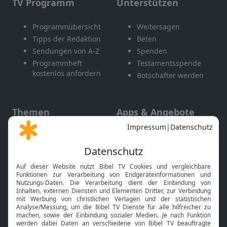
TV Programm
Unterstützen
Programmübersicht
Weitersagen
Tipps der Redaktion
Beten
Sendungen von A-Z
Spenden
Programmheft
Testamentsspende
kostenlos anfordern
Botschafter werden
Themen
Apps & Angebote
Gott und Bibel erklärt
Newsletter
Feiertage
Mobile App
Interviews
Kids App
Neuigkeiten
Smart TV
HbbTV
Bibelthek Online-Bibel
Nächster Gottesdienst