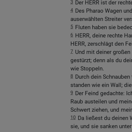
3
Der HERR ist der rech
4
Des Pharao Wagen und 
auserwählten Streiter ve
5
Fluten haben sie bedeck
6
HERR, deine rechte Hand
HERR, zerschlägt den Fe
7
Und mit deiner großen 
gestürzt; denn als du dei
wie Stoppeln.
8
Durch dein Schnauben t
standen wie ein Wall; die
9
Der Feind gedachte: Ic
Raub austeilen und meine
Schwert ziehen, und mein
10
Da ließest du deinen
sie, und sie sanken unte