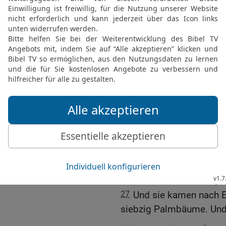
23
Da kamen sie nach Ma
Mara nicht trinken, denn
den Ort Mara.
24
Da murrte das Volk w
trinken?
25
Er schrie zu dem HER
das warf er ins Wasser, 
Gesetz und Recht und ve
26
und sprach: Wirst du
gehorchen und tun, was r
Gebote und halten alle se
Krankheiten auferlegen, 
denn ich bin der HERR, d
27
Und sie kamen nach E
siebzig Palmbäume. Und 