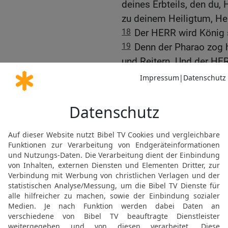
deines Erbteils, den du,
zu deinem Heiligtum, Her
18
Der HERR wird König 
19
Denn der Pharao zog 
und Reitern. Und der HER
kommen. Aber die Israel
20
Da nahm Mirjam, die P
Pauke in ihre Hand, und 
im Reigen.
21
Und Mirjam sang ihne
denn er ist hoch erhaben
gestürzt.
Israel in Mara und Elim
22
Da ließ Mose Israel v
zogen zur Wüste Schur. U
Wüste und fanden kein 