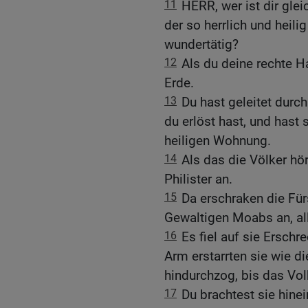
11
HERR, wer ist dir glei
der so herrlich und heilig
wundertätig?
12
Als du deine rechte H
Erde.
13
Du hast geleitet durc
du erlöst hast, und hast 
heiligen Wohnung.
14
Als das die Völker hö
Philister an.
15
Da erschraken die Für
Gewaltigen Moabs an, al
16
Es fiel auf sie Ersch
Arm erstarrten sie wie di
hindurchzog, bis das Vol
17
Du brachtest sie hine