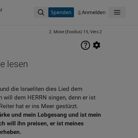
l
Spenden
Anmelden
Menü
2. Mose (Exodus) 15, Vers 2
ne lesen
d die Israeliten dies Lied dem
 will dem HERRN singen, denn er ist
eiter hat er ins Meer gestürzt.
ärke und mein Lobgesang und ist mein
ch will ihn preisen, er ist meines
 erheben.