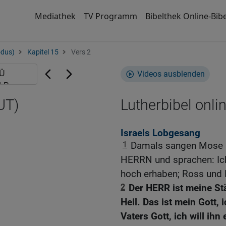
Mediathek
TV Programm
Bibelthek Online-Bibe
odus)
Kapitel 15
Vers 2
Videos ausblenden
UT)
Lutherbibel onli
Israels Lobgesang
1
Damals sangen Mose un
HERRN und sprachen: Ich
hoch erhaben; Ross und R
2
Der HERR ist meine St
Heil. Das ist mein Gott, i
Vaters Gott, ich will ihn