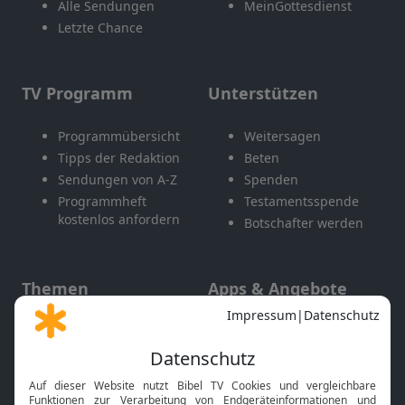
Alle Sendungen
MeinGottesdienst
Letzte Chance
TV Programm
Unterstützen
Programmübersicht
Weitersagen
Tipps der Redaktion
Beten
Sendungen von A-Z
Spenden
Programmheft
Testamentsspende
kostenlos anfordern
Botschafter werden
Themen
Apps & Angebote
Gott und Bibel erklärt
Newsletter
Feiertage
Mobile App
Interviews
Kids App
Neuigkeiten
Smart TV