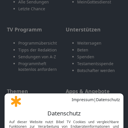
Alle Sendungen
MeinGottesdienst
Letzte Chance
TV Programm
Unterstützen
Programmübersicht
Weitersagen
Tipps der Redaktion
Beten
Sendungen von A-Z
Spenden
Programmheft
Testamentsspende
kostenlos anfordern
Botschafter werden
Themen
Apps & Angebote
Gott und Bibel erklärt
Newsletter
Feiertage
Mobile App
Interviews
Kids App
Neuigkeiten
Smart TV