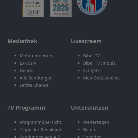
Mediathek
Livestream
Mehr entdecken
Bibel TV
Exklusiv
Bibel TV Impuls
Genres
EchtJetzt
Alle Sendungen
MeinGottesdienst
Letzte Chance
TV Programm
Unterstützen
Programmübersicht
Weitersagen
Tipps der Redaktion
Beten
Sendungen von A-Z
Spenden