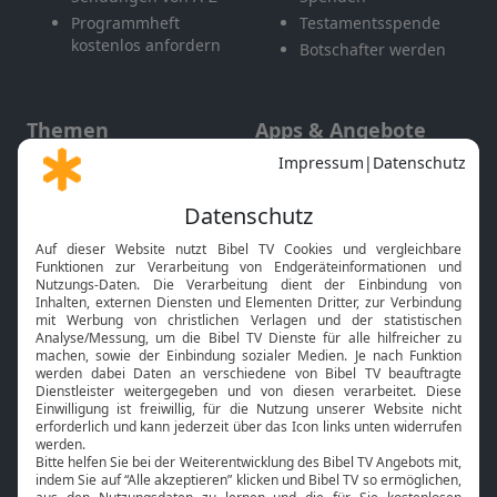
Programmheft
Testamentsspende
kostenlos anfordern
Botschafter werden
Themen
Apps & Angebote
Gott und Bibel erklärt
Newsletter
Feiertage
Mobile App
Interviews
Kids App
Neuigkeiten
Smart TV
HbbTV
Bibelthek Online-Bibel
Nächster Gottesdienst
Bibel TV
Service
Über uns
Kontakt