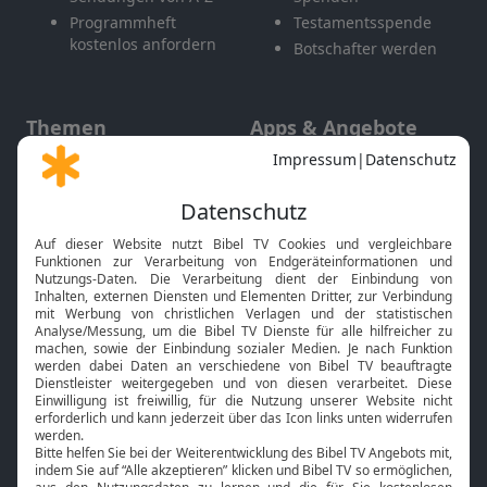
Programmheft
Testamentsspende
kostenlos anfordern
Botschafter werden
Themen
Apps & Angebote
Gott und Bibel erklärt
Newsletter
Feiertage
Mobile App
Interviews
Kids App
Neuigkeiten
Smart TV
HbbTV
Bibelthek Online-Bibel
Nächster Gottesdienst
Bibel TV
Service
Über uns
Kontakt