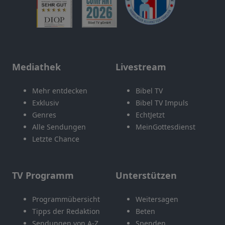
Mediathek
Livestream
Mehr entdecken
Bibel TV
Exklusiv
Bibel TV Impuls
Genres
EchtJetzt
Alle Sendungen
MeinGottesdienst
Letzte Chance
TV Programm
Unterstützen
Programmübersicht
Weitersagen
Tipps der Redaktion
Beten
Sendungen von A-Z
Spenden