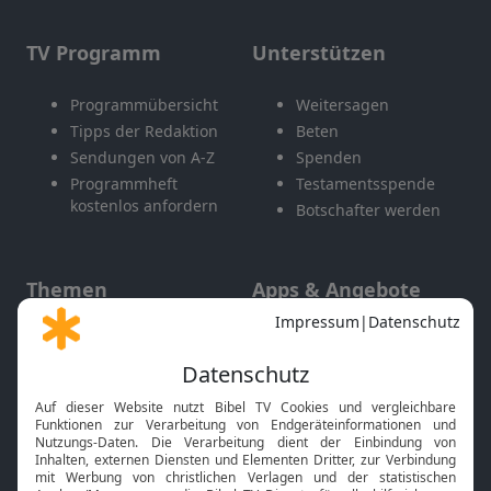
TV Programm
Unterstützen
Programmübersicht
Weitersagen
Tipps der Redaktion
Beten
Sendungen von A-Z
Spenden
Programmheft
Testamentsspende
kostenlos anfordern
Botschafter werden
Themen
Apps & Angebote
Gott und Bibel erklärt
Newsletter
Feiertage
Mobile App
Interviews
Kids App
Neuigkeiten
Smart TV
HbbTV
Bibelthek Online-Bibel