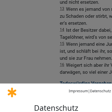
und nicht ersetzen.
13
Wenn es jemand von 
zu Schaden oder stirbt, w
er’s ersetzen.
14
Ist der Besitzer dabei,
Tagelöhner, wird’s von
15
Wenn jemand eine Jung
ist, und schläft bei ihr, 
und sie zur Frau nehmen
16
Weigert sich aber ihr 
darwägen, so viel einer J
Todeswürdige Vergehen
17
Eine Zauberin sollst 
18
Wer einem Vieh beiwoh
19
Wer den Göttern opfer
dem Bann verfallen.