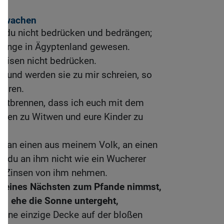
chwachen
t du nicht bedrücken und bedrängen;
dlinge in Ägyptenland gewesen.
Waisen nicht bedrücken.
n und werden sie zu mir schreien, so
hören.
entbrennen, dass ich euch mit dem
auen zu Witwen und eure Kinder zu
t an einen aus meinem Volk, an einen
st du an ihm nicht wie ein Wucherer
lei Zinsen von ihm nehmen.
deines Nächsten zum Pfande nimmst,
en, ehe die Sonne untergeht,
seine einzige Decke auf der bloßen