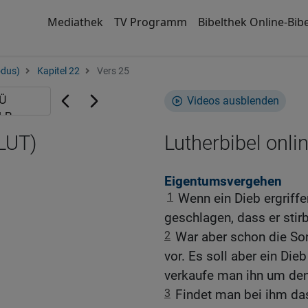
Mediathek
TV Programm
Bibelthek Online-Bibe
odus)
Kapitel 22
Vers 25
Videos ausblenden
(LUT)
Lutherbibel onli
Eigentumsvergehen
1
Wenn ein Dieb ergriff
geschlagen, dass er stirb
2
War aber schon die Son
vor. Es soll aber ein Dieb
verkaufe man ihn um den
3
Findet man bei ihm das