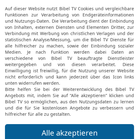
Rechtsschutz für die S
20
Einen Fremdling solls
denn ihr seid auch Frem
21
Ihr sollt Witwen und 
22
Wirst du sie bedrücke
werde ich ihr Schreien er
23
Dann wird mein Zorn 
Schwert töte und eure Fr
Waisen werden.
24
Wenn du Geld verleihs
Armen neben dir, so soll
handeln; ihr sollt keiner
25
Wenn du den Mantel 
sollst du ihn wiedergeb
26
denn sein Mantel ist 