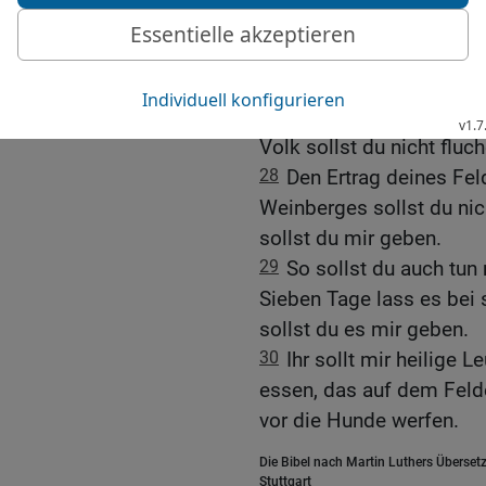
Haut; worin soll er sonst
so werde ich ihn erhören;
Gebote der Gottesfurcht
27
Gott sollst du nicht 
Volk sollst du nicht fluch
28
Den Ertrag deines Fel
Weinberges sollst du nic
sollst du mir geben.
29
So sollst du auch tun
Sieben Tage lass es bei 
sollst du es mir geben.
30
Ihr sollt mir heilige L
essen, das auf dem Felde
vor die Hunde werfen.
Die Bibel nach Martin Luthers Übersetz
Stuttgart