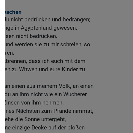
chwachen
t du nicht bedrücken und bedrängen;
dlinge in Ägyptenland gewesen.
Waisen nicht bedrücken.
n und werden sie zu mir schreien, so
hören.
entbrennen, dass ich euch mit dem
auen zu Witwen und eure Kinder zu
t an einen aus meinem Volk, an einen
st du an ihm nicht wie ein Wucherer
lei Zinsen von ihm nehmen.
deines Nächsten zum Pfande nimmst,
n, ehe die Sonne untergeht,
seine einzige Decke auf der bloßen