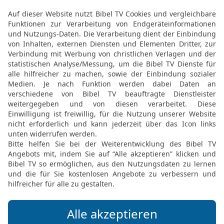
Rechtsschutz für die S
20
Einen Fremdling solls
denn ihr seid auch Frem
21
Ihr sollt Witwen und 
22
Wirst du sie bedrücke
werde ich ihr Schreien er
23
Dann wird mein Zorn 
Schwert töte und eure Fr
Waisen werden.
24
Wenn du Geld verleihs
Armen neben dir, so soll
handeln; ihr sollt keiner
25
Wenn du den Mantel 
sollst du ihn wiedergebe
26
denn sein Mantel ist 