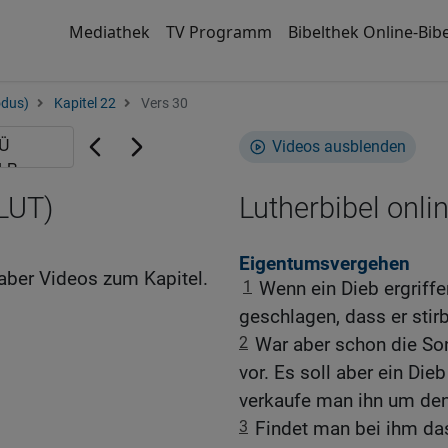
Mediathek
TV Programm
Bibelthek Online-Bibe
odus)
Kapitel 22
Vers 30
Videos ausblenden
(LUT)
Lutherbibel onli
Eigentumsvergehen
aber Videos zum Kapitel.
1
Wenn ein Dieb ergriff
geschlagen, dass er stirb
2
War aber schon die Son
vor. Es soll aber ein Dieb
verkaufe man ihn um den
3
Findet man bei ihm das