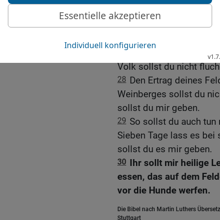
Haut; worin soll er sonst
so werde ich ihn erhören;
Gebote der Gottesfurcht
27
Gott sollst du nicht 
Volk sollst du nicht fluch
28
Den Ertrag deines Fel
Weinberges sollst du nic
sollst du mir geben.
29
So sollst du auch tun
Sieben Tage lass es bei 
sollst du es mir geben.
30
Ihr sollt mir heilige L
essen, das auf dem Felde
vor die Hunde werfen.
Die Bibel nach Martin Luthers Übersetz
Stuttgart