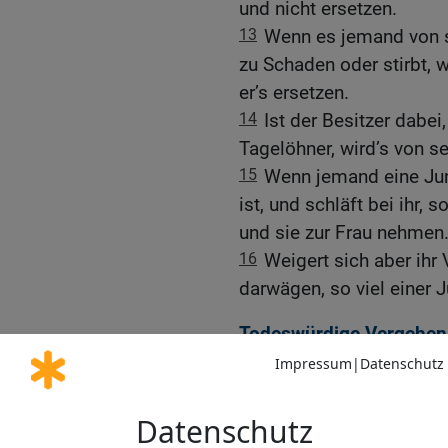
und nicht ersetzen.
13
Wenn es jemand von 
zu Schaden oder stirbt, w
er’s ersetzen.
14
Ist der Besitzer dabei,
Tagelöhner, wird’s von
15
Wenn jemand eine Jung
ist, und schläft bei ihr, 
und sie zur Frau nehmen
16
Weigert sich aber ihr 
darwägen, so viel einer J
Todeswürdige Vergehen
17
Eine Zauberin sollst 
18
Wer einem Vieh beiwoh
19
Wer den Göttern opfer
dem Bann verfallen.