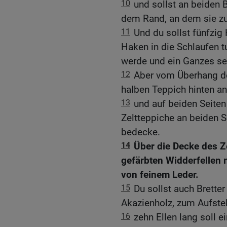
10
und sollst an beiden
dem Rand, an dem sie z
11
Und du sollst fünfzi
Haken in die Schlaufen 
werde und ein Ganzes se
12
Aber vom Überhang de
halben Teppich hinten a
13
und auf beiden Seiten
Zeltteppiche an beiden 
bedecke.
14
Über die Decke des Ze
gefärbten Widderfellen
von feinem Leder.
15
Du sollst auch Brette
Akazienholz, zum Aufstel
16
zehn Ellen lang soll ei