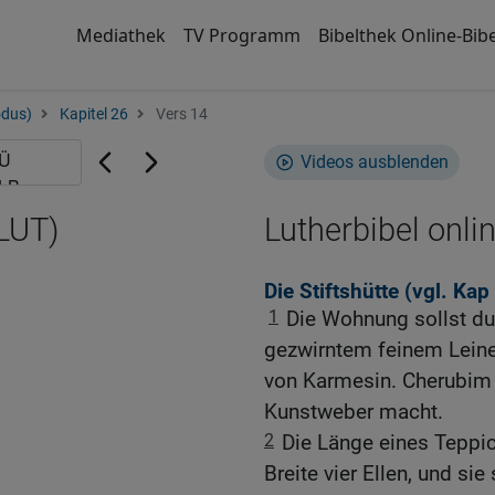
Mediathek
TV Programm
Bibelthek Online-Bibe
odus)
Kapitel 26
Vers 14
Videos ausblenden
(LUT)
Lutherbibel onli
Die Stiftshütte (vgl.
Kap
1
Die Wohnung sollst d
gezwirntem feinem Leine
von Karmesin. Cherubim 
Kunstweber macht.
2
Die Länge eines Teppic
Breite vier Ellen, und si