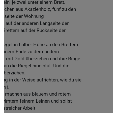
ein, je zwei unter einem Brett.
machen aus Akazienholz, fünf zu den
angseite der Wohnung
ern auf der anderen Langseite der
Brettern auf der Rückseite der
lriegel in halber Höhe an den Brettern
n einem Ende zu dem andern.
tter mit Gold überziehen und ihre Ringe
man die Riegel hineintut. Und die
d überziehen.
ung in der Weise aufrichten, wie du sie
hast.
ang machen aus blauem und rotem
zwirntem feinem Leinen und sollst
nstreicher Arbeit