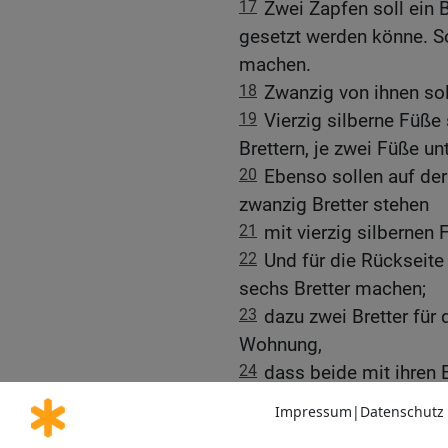
17
Zwei Zapfen soll ein 
gesetzt werden könne. So
machen.
18
Zwanzig von ihnen so
19
Vierzig silberne Füße
Brettern, je zwei Füße un
20
Ebenso sollen auf der
zwanzig Bretter stehen
21
mit vierzig silbernen 
22
Und für die Rückseit
sechs Bretter machen;
23
dazu zwei Bretter für
Wohnung,
24
dass beide mit ihren 
sind und so die Ecken bi
25
Acht Bretter sollen es