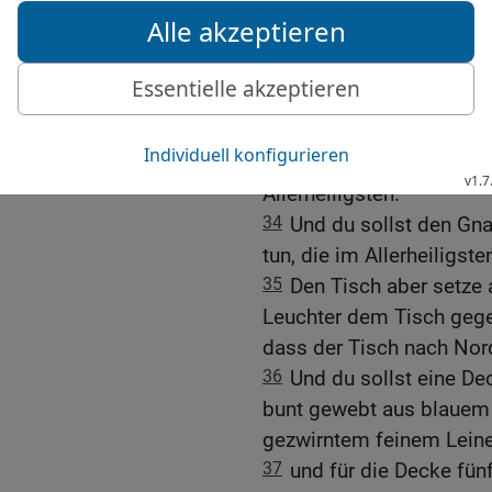
32
und sollst ihn aufhän
mit Gold überzogen sind
Füße haben.
33
Und du sollst den Vo
Lade mit dem Gesetz hin
eine Scheidewand sei z
Allerheiligsten.
34
Und du sollst den Gn
tun, die im Allerheiligste
35
Den Tisch aber setze
Leuchter dem Tisch gege
dass der Tisch nach Nord
36
Und du sollst eine De
bunt gewebt aus blauem
gezwirntem feinem Lein
37
und für die Decke fün