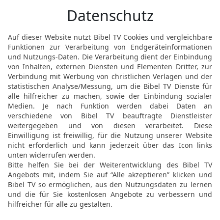
sechzehn Füße sollen es s
26
Und du sollst Riegel 
Brettern auf der einen L
27
und fünf zu den Brett
Wohnung und fünf zu den 
Wohnung nach Westen,
28
und sollst einen Mitte
entlanglaufen lassen vo
29
Und du sollst die Bre
aus Gold machen, in die 
Riegel sollst du mit Gol
30
So sollst du die Wohn
auf dem Berge gesehen 
31
Du sollst einen Vorh
Purpur, Karmesin und ge
Cherubim einweben in ku