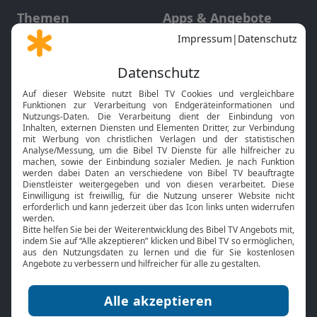
Themen
Apps & Angebote
Gott und Bibel erklärt
Newsletter
Feiertage
Mobile App
Interviews
Kids App
Neuigkeiten
Smart TV
HbbTV
Bibelthek Online-Bibel
Nächster Gottesdienst
Bibel TV
Service
Über uns
Kontakt
Jobs
TV-Empfang
Presse
FAQ
Mediadaten