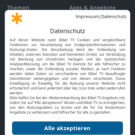
Themen
Apps & Angebote
Gott und Bibel erklärt
Newsletter
Feiertage
Mobile App
Interviews
Kids App
Neuigkeiten
Smart TV
HbbTV
Bibelthek Online-Bibel
Nächster Gottesdienst
Bibel TV
Service
Über uns
Kontakt
Jobs
TV-Empfang
Presse
FAQ
Mediadaten