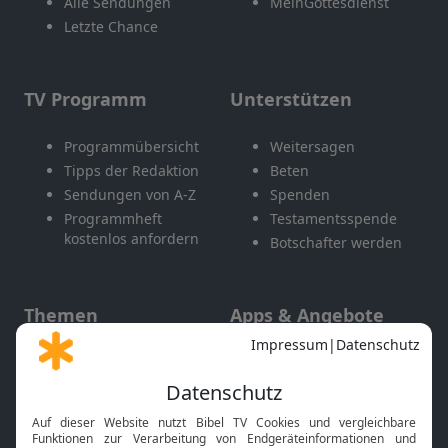
Alle Sendungen
MeinGottesdienst
Letzte Chance
TV Programm
Unterstützen
Programmübersicht
Weitersagen
Tipps der Redaktion
Beten
Sendungen von A-Z
Spenden
Programmheft
Testamentsspende
kostenlos anfordern
Botschafter werden
Themen
Apps & Angebote
Gott und Bibel erklärt
Newsletter
Feiertage
Mobile App
Interviews
Kids App
Neuigkeiten
Smart TV