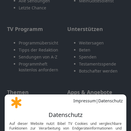
Alle Sendungen
MeinGottesdienst
Letzte Chance
TV Programm
Unterstützen
Programmübersicht
Weitersagen
Tipps der Redaktion
Beten
Sendungen von A-Z
Spenden
Programmheft
Testamentsspende
kostenlos anfordern
Botschafter werden
Themen
Apps & Angebote
Gott und Bibel erklärt
Newsletter
Feiertage
Mobile App
Interviews
Kids App
Neuigkeiten
Smart TV