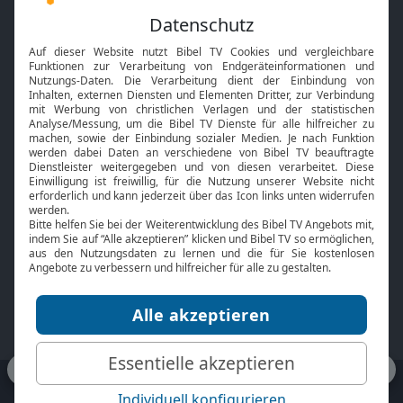
Feiertage
Mobile App
Interviews
Kids App
Neuigkeiten
Smart TV
HbbTV
Bibelthek Online-Bibel
Nächster Gottesdienst
Bibel TV
Service
Über uns
Kontakt
Jobs
TV-Empfang
Presse
FAQ
Mediadaten
bibeltv.de:
Impressum
Datenschutz
Nutzungsbedingungen
Fakten Bibel TV App