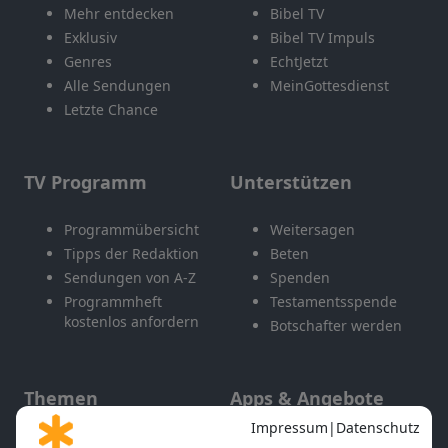
Mehr entdecken
Bibel TV
Exklusiv
Bibel TV Impuls
Genres
EchtJetzt
Alle Sendungen
MeinGottesdienst
Letzte Chance
TV Programm
Unterstützen
Programmübersicht
Weitersagen
Tipps der Redaktion
Beten
Sendungen von A-Z
Spenden
Programmheft
Testamentsspende
kostenlos anfordern
Botschafter werden
Themen
Apps & Angebote
Gott und Bibel erklärt
Newsletter