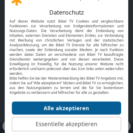
Gott und Bibel erklärt
Newsletter
Feiertage
Mobile App
Interviews
Kids App
Neuigkeiten
Smart TV
HbbTV
Bibelthek Online-Bibel
Nächster Gottesdienst
Bibel TV
Service
Über uns
Kontakt
Jobs
TV-Empfang
Presse
FAQ
Mediadaten
bibeltv.de:
Impressum
Datenschutz