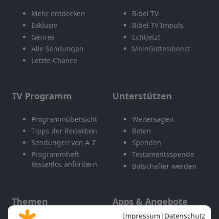
Mehr entdecken
Bibel TV
Exklusiv
Bibel TV Impuls
Genres
EchtJetzt
Alle Sendungen
MeinGottesdienst
Letzte Chance
TV Programm
Unterstützen
Programmübersicht
Weitersagen
Tipps der Redaktion
Beten
Sendungen von A-Z
Spenden
Programmheft
Testamentsspende
kostenlos anfordern
Botschafter werden
Themen
Apps & Angebote