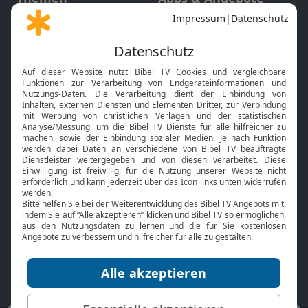
Gott und Bibel erklärt
Newsletter
Feiertage
Mobile App
Interviews
Kids App
Neuigkeiten
Smart TV
HbbTV
Bibelthek Online-Bibel
Nächster Gottesdienst
Bibel TV
Service
Über uns
Kontakt
Jobs
TV-Empfang
Presse
FAQ
Mediadaten