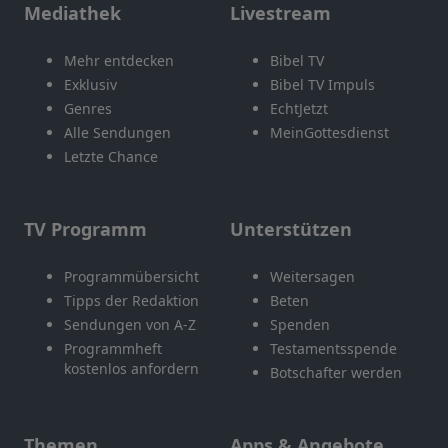
Mediathek
Livestream
Mehr entdecken
Bibel TV
Exklusiv
Bibel TV Impuls
Genres
EchtJetzt
Alle Sendungen
MeinGottesdienst
Letzte Chance
TV Programm
Unterstützen
Programmübersicht
Weitersagen
Tipps der Redaktion
Beten
Sendungen von A-Z
Spenden
Programmheft
Testamentsspende
kostenlos anfordern
Botschafter werden
Themen
Apps & Angebote