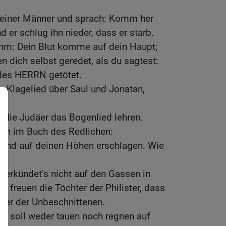
 seiner Männer und sprach: Komm her
d er schlug ihn nieder, dass er starb.
ihm: Dein Blut komme auf dein Haupt;
 dich selbst geredet, als du sagtest:
des HERRN getötet.
 Klagelied über Saul und Jonatan,
e die Judäer das Bogenlied lehren.
ben im Buch des Redlichen:
l sind auf deinen Höhen erschlagen. Wie
!
, verkündet’s nicht auf den Gassen in
t freuen die Töchter der Philister, dass
hter der Unbeschnittenen.
 es soll weder tauen noch regnen auf