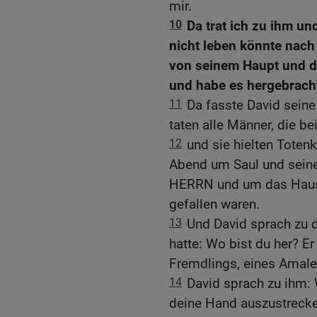
mir.
10
Da trat ich zu ihm un
nicht leben könnte nach
von seinem Haupt und 
und habe es hergebracht
11
Da fasste David seine
taten alle Männer, die be
12
und sie hielten Toten
Abend um Saul und sein
HERRN und um das Haus I
gefallen waren.
13
Und David sprach zu 
hatte: Wo bist du her? Er
Fremdlings, eines Amalek
14
David sprach zu ihm: W
deine Hand auszustreck