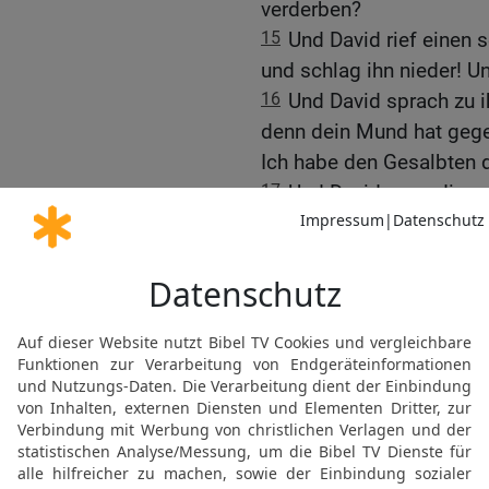
verderben?
15
Und David rief einen
und schlag ihn nieder! Un
16
Und David sprach zu 
denn dein Mund hat gegen
Ich habe den Gesalbten 
17
Und David sang dieses
seinen Sohn,
18
und befahl, man sollt
Siehe, es steht geschrie
19
Die Edelsten in Israe
sind die Helden gefallen
20
Sagt’s nicht an in Gat
Aschkelon, dass sich nich
nicht frohlocken die Töc
21
Ihr Berge von Gilboa,