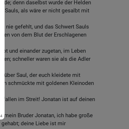
efilde; denn daselbst wurde der Helden
ld Sauls, als wäre er nicht gesalbt mit
t nie gefehlt, und das Schwert Sauls
mmen von dem Blut der Erschlagenen
n.
iebt und einander zugetan, im Leben
den; schneller waren sie als die Adler
n.
nt über Saul, der euch kleidete mit
uch schmückte mit goldenen Kleinoden
fallen im Streit! Jonatan ist auf deinen
ch, mein Bruder Jonatan, ich habe große
gehabt; deine Liebe ist mir