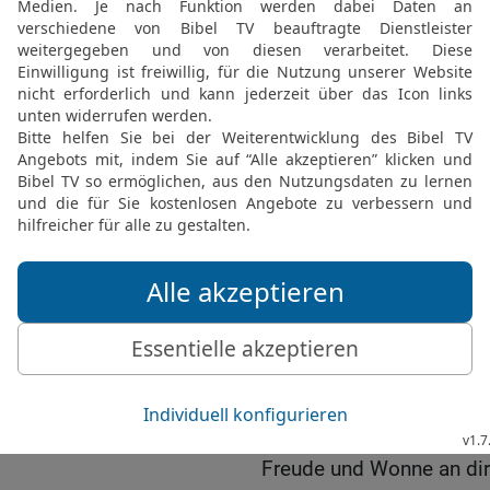
euch, ihr trügerischen G
Schild entweiht, der Schi
Öl.
22
Der Bogen Jonatans ha
ist nie leer zurückgeko
und vom Mark der Helde
23
Saul und Jonatan, gel
und im Tod nicht geschie
und stärker als die Löwe
24
Ihr Töchter Israel, wei
kostbarem Purpur und e
an euren Kleidern.
25
Wie sind die Helden ge
Höhen erschlagen!
26
Es ist mir leid um di
Freude und Wonne an dir 