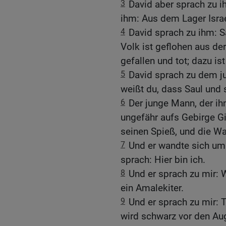
3
David aber sprach zu 
ihm: Aus dem Lager Israe
4
David sprach zu ihm: S
Volk ist geflohen aus de
gefallen und tot; dazu is
5
David sprach zu dem j
weißt du, dass Saul und 
6
Der junge Mann, der ih
ungefähr aufs Gebirge Gi
seinen Spieß, und die Wa
7
Und er wandte sich um 
sprach: Hier bin ich.
8
Und er sprach zu mir: W
ein Amalekiter.
9
Und er sprach zu mir: T
wird schwarz vor den Aug