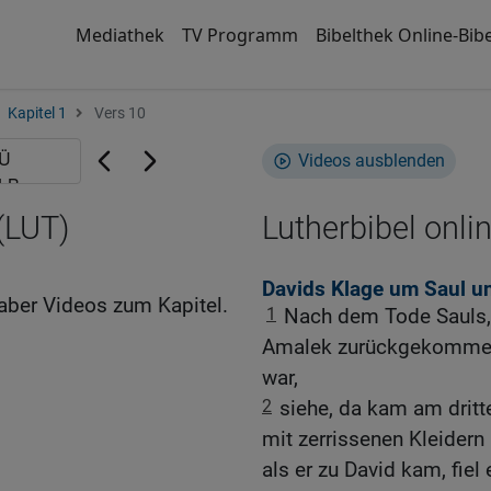
Mediathek
TV Programm
Bibelthek Online-Bibe
Kapitel 1
Vers 10
Videos ausblenden
(LUT)
Lutherbibel onli
Davids Klage um Saul u
aber Videos zum Kapitel.
1
Nach dem Tode Sauls, 
Amalek zurückgekommen 
war,
2
siehe, da kam am drit
mit zerrissenen Kleidern
als er zu David kam, fiel