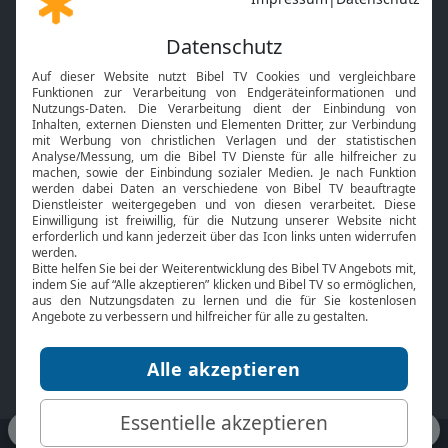
Gott und Bibel erklärt
Newsletter
Feiertage
Mobile App
Interviews
Kids App
Neuigkeiten
Smart TV
HbbTV
Bibelthek Online-Bibel
Nächster Gottesdienst
Bibel TV
Service
Über uns
Kontakt
Jobs
TV-Empfang
Presse
FAQ
Mediadaten
bibeltv.de:
Impressum
Datenschutz