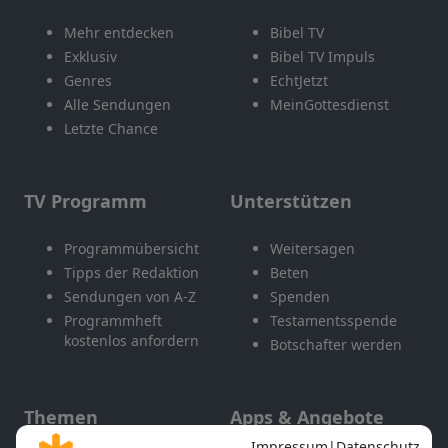
Mehr entdecken
Bibel TV
Exklusiv
Bibel TV Impuls
Genres
EchtJetzt
Alle Sendungen
MeinGottesdienst
Letzte Chance
TV Programm
Unterstützen
Programmübersicht
Weitersagen
Tipps der Redaktion
Beten
Sendungen von A-Z
Spenden
Programmheft
Testamentsspende
kostenlos anfordern
Botschafter werden
Themen
Apps & Angebote