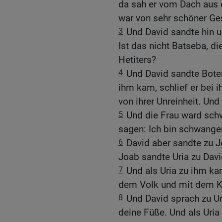
da sah er vom Dach aus 
war von sehr schöner Ges
3
Und David sandte hin u
Ist das nicht Batseba, di
Hetiters?
4
Und David sandte Boten 
ihm kam, schlief er bei i
von ihrer Unreinheit. Und
5
Und die Frau ward schw
sagen: Ich bin schwange
6
David aber sandte zu J
Joab sandte Uria zu Davi
7
Und als Uria zu ihm ka
dem Volk und mit dem Kr
8
Und David sprach zu Ur
deine Füße. Und als Uri