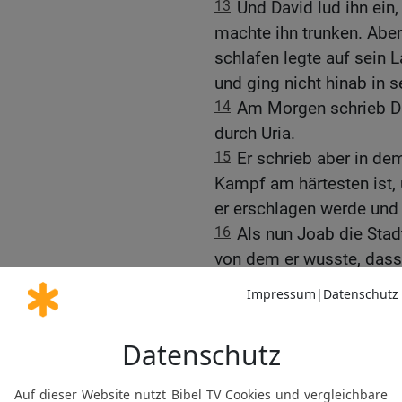
13
Und David lud ihn ein,
machte ihn trunken. Aber
schlafen legte auf sein 
und ging nicht hinab in s
14
Am Morgen schrieb Da
durch Uria.
15
Er schrieb aber in dem
Kampf am härtesten ist, 
er erschlagen werde und 
16
Als nun Joab die Stadt 
von dem er wusste, dass 
17
Und als die Männer de
Joab kämpften, fielen et
Davids, und Uria, der Heti
18
Da sandte Joab hin un
dem Kampf begeben hat