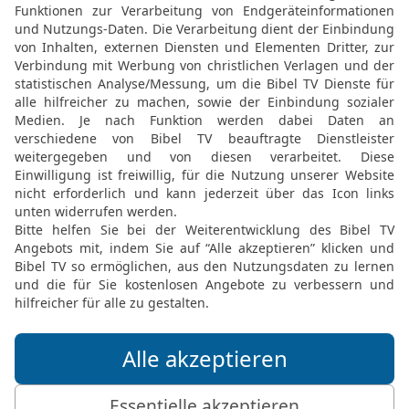
19
und gebot dem Boten 
bis zu Ende gesagt hast
20
und siehst, dass der K
Warum seid ihr so nahe 
Wisst ihr nicht, dass si
21
Wer erschlug Abimele
eine Frau einen Mühlstei
Tebez starb? Warum seid
herangerückt?, – so soll
Hetiter, ist tot.
22
Der Bote ging hin und
ihm aufgetragen hatte.
23
Und der Bote sprach 
überlegen und zogen her
drängten sie bis an den 
24
Und die Schützen sch