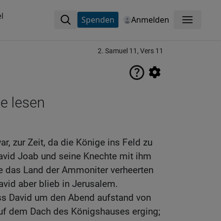
l
Spenden
Anmelden
Menü
2. Samuel 11, Vers 11
ne lesen
r, zur Zeit, da die Könige ins Feld zu
David Joab und seine Knechte mit ihm
ie das Land der Ammoniter verheerten
vid aber blieb in Jerusalem.
ss David um den Abend aufstand von
uf dem Dach des Königshauses erging;