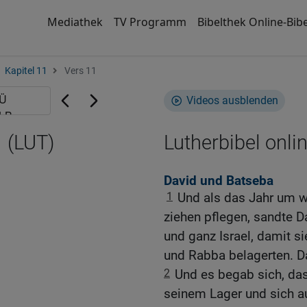
Mediathek
TV Programm
Bibelthek Online-Bibe
Kapitel 11
Vers 11
Videos ausblenden
 (LUT)
Lutherbibel onli
David und Batseba
1
Und als das Jahr um wa
ziehen pflegen, sandte 
und ganz Israel, damit s
und Rabba belagerten. Da
2
Und es begab sich, da
seinem Lager und sich a