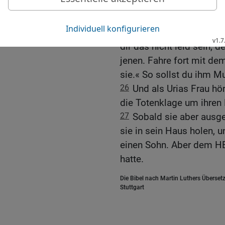
und töteten etliche von 
dein Knecht, der Hetiter, i
25
David sprach zum Bot
dir das nicht leid sein, 
jenen. Fahre fort mit de
sie.« So sollst du ihm M
26
Und als Urias Frau hört
die Totenklage um ihren 
27
Sobald sie aber ausget
sie in sein Haus holen, 
einen Sohn. Aber dem HE
hatte.
Die Bibel nach Martin Luthers Übersetz
Stuttgart