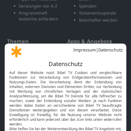
Sendungen von A-Z
Spenden
Programmheft
Testamentsspende
kostenlos anfordern
Botschafter werden
Themen
Apps & Angebote
Gott und Bibel erklärt
Newsletter
Feiertage
Mobile App
Interviews
Kids App
Neuigkeiten
Smart TV
HbbTV
Bibelthek Online-Bibel
Nächster Gottesdienst
Bibel TV
Service