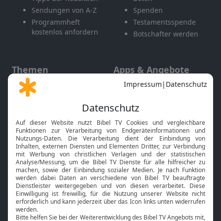
Sendungen von A-Z
Spenden
Programmheft
Testamentsspende
kostenlos anfordern
Botschafter werden
Themen
Apps & Angebote
Gott und Bibel erklärt
Newsletter
Feiertage
Mobile App
Interviews
Kids App
Neuigkeiten
Smart TV
HbbTV
Bibelthek Online-Bibel
Nächster Gottesdienst
Bibel TV
Service