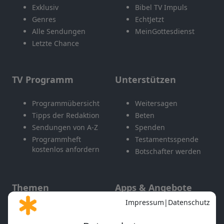
Exklusiv
Bibel TV Impuls
Genres
EchtJetzt
Alle Sendungen
MeinGottesdienst
Letzte Chance
TV Programm
Unterstützen
Programmübersicht
Weitersagen
Tipps der Redaktion
Beten
Sendungen von A-Z
Spenden
Programmheft
Testamentsspende
kostenlos anfordern
Botschafter werden
Themen
Apps & Angebote
Gott und Bibel erklärt
Newsletter
Feiertage
Mobile App