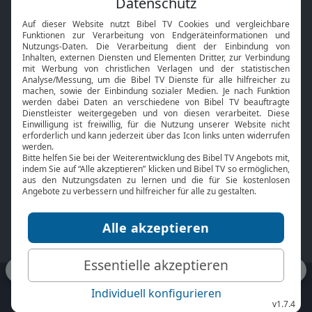
Interviews
Kids App
Neuigkeiten
Smart TV
HbbTV
Bibelthek Online-Bibel
Nächster Gottesdienst
Bibel TV
Service
Über uns
Kontakt
Jobs
TV-Empfang
Presse
FAQ
Mediadaten
bibeltv.de:
Impressum
Datenschutz
Nutzungsbedingungen
Fakten Bibel TV App