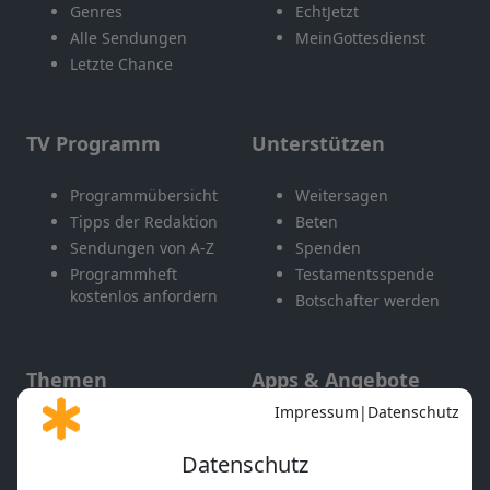
Genres
EchtJetzt
Alle Sendungen
MeinGottesdienst
Letzte Chance
TV Programm
Unterstützen
Programmübersicht
Weitersagen
Tipps der Redaktion
Beten
Sendungen von A-Z
Spenden
Programmheft
Testamentsspende
kostenlos anfordern
Botschafter werden
Themen
Apps & Angebote
Gott und Bibel erklärt
Newsletter
Feiertage
Mobile App
Interviews
Kids App