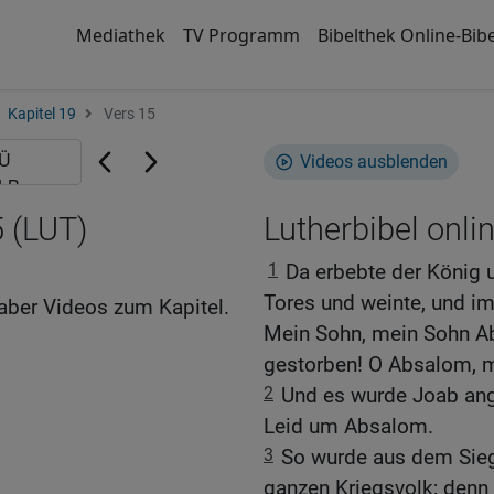
Mediathek
TV Programm
Bibelthek Online-Bibe
Kapitel 19
Vers 15
Videos ausblenden
 (LUT)
Lutherbibel onli
1
Da erbebte der König 
Tores und weinte, und i
aber Videos zum Kapitel.
Mein Sohn, mein Sohn Abs
gestorben! O Absalom, m
2
Und es wurde Joab ange
Leid um Absalom.
3
So wurde aus dem Sieg
ganzen Kriegsvolk; denn