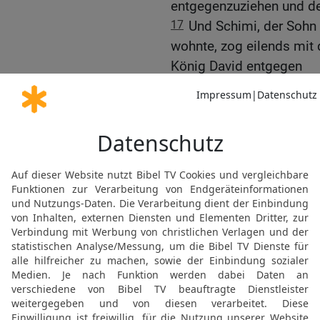
entgegenzuziehen und de
17
Und Schimi, der Sohn 
wohnte, zog eilends mit
König David entgegen
18
und mit ihm tausend 
der Knecht des Hauses S
zwanzig Knechten, und si
König kam,
19
und durchschritten di
hinüberführten und täten
Geras, fiel vor dem König
gehen wollte,
20
und sprach zum König:
Schuld an und denke nich
dir vergangen hat an dem
Jerusalem ging, und der