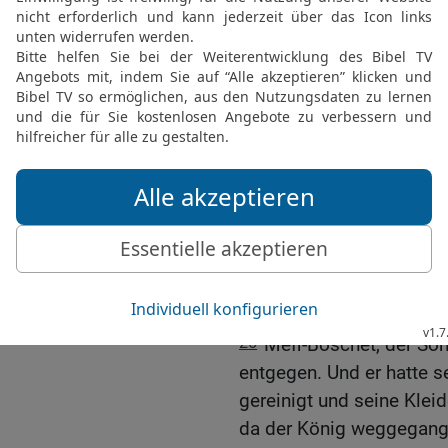
21
Denn dein Knecht erke
siehe, ich bin heute als
gekommen, dass ich mei
22
Aber Abischai, der So
Schimi nicht sterben, d
geflucht hat?
23
David aber sprach: Wa
Söhne der Zeruja, dass i
Sollte heute jemand sterb
nicht, dass ich heute wi
24
Und der König sprach 
der König schwor es ihm
25
Mefi-Boschet, der So
entgegen. Und er hatte s
gereinigt und seine Kle
da der König weggegange