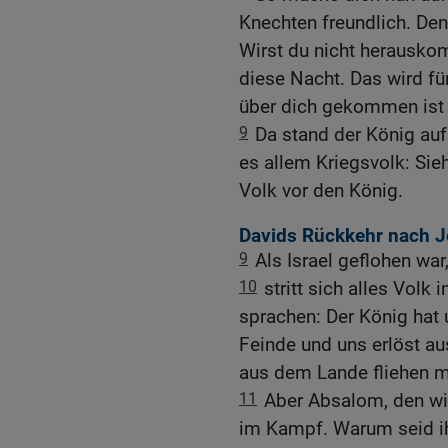
Knechten freundlich. De
Wirst du nicht herausko
diese Nacht. Das wird für
über dich gekommen ist v
9
Da stand der König auf
es allem Kriegsvolk: Sieh
Volk vor den König.
Davids Rückkehr nach 
9
Als Israel geflohen war,
10
stritt sich alles Volk
sprachen: Der König hat 
Feinde und uns erlöst aus
aus dem Lande fliehen 
11
Aber Absalom, den wir
im Kampf. Warum seid ihr