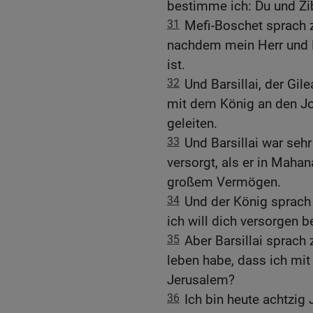
bestimme ich: Du und Zib
31
Mefi-Boschet sprach 
nachdem mein Herr und
ist.
32
Und Barsillai, der Gi
mit dem König an den Jo
geleiten.
33
Und Barsillai war sehr
versorgt, als er in Maha
großem Vermögen.
34
Und der König sprach z
ich will dich versorgen b
35
Aber Barsillai sprach
leben habe, dass ich mit
Jerusalem?
36
Ich bin heute achtzig 