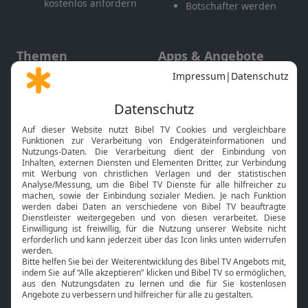
kostenlos anfordern
Botschafter werden
Themen
Apps & Angebote
Gott und Bibel erklärt
Newsletter
Feiertage
Mobile App
Interviews
Kids App
Neuigkeiten
Smart TV
HbbTV
Bibelthek Online-Bibel
Nächster Gottesdienst
Bibel TV
Service
Über uns
Kontakt
Jobs
TV-Empfang
Presse
FAQ