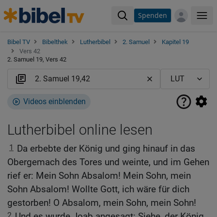
Spenden
Me
Bibel TV
Bibelthek
Lutherbibel
2. Samuel
Kapitel 19
Vers 42
2. Samuel 19, Vers 42
Videos einblenden
Lutherbibel online lesen
1
Da erbebte der König und ging hinauf in das
Obergemach des Tores und weinte, und im Gehen
rief er: Mein Sohn Absalom! Mein Sohn, mein
Sohn Absalom! Wollte Gott, ich wäre für dich
gestorben! O Absalom, mein Sohn, mein Sohn!
2
Und es wurde Joab angesagt: Siehe, der König