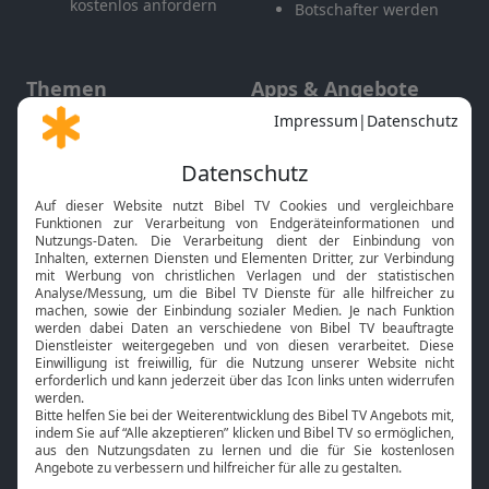
kostenlos anfordern
Botschafter werden
Themen
Apps & Angebote
Gott und Bibel erklärt
Newsletter
Feiertage
Mobile App
Interviews
Kids App
Neuigkeiten
Smart TV
HbbTV
Bibelthek Online-Bibel
Nächster Gottesdienst
Bibel TV
Service
Über uns
Kontakt
Jobs
TV-Empfang
Presse
FAQ