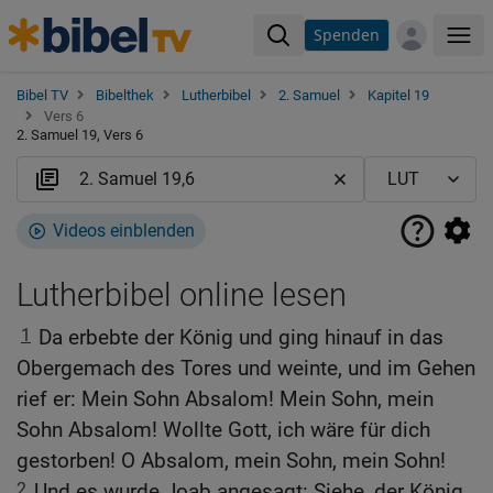
Spenden
Me
Bibel TV
Bibelthek
Lutherbibel
2. Samuel
Kapitel 19
Vers 6
2. Samuel 19, Vers 6
Videos einblenden
Lutherbibel online lesen
1
Da erbebte der König und ging hinauf in das
Obergemach des Tores und weinte, und im Gehen
rief er: Mein Sohn Absalom! Mein Sohn, mein
Sohn Absalom! Wollte Gott, ich wäre für dich
gestorben! O Absalom, mein Sohn, mein Sohn!
2
Und es wurde Joab angesagt: Siehe, der König