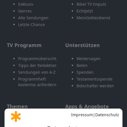
Exklusiv
Bibel TV Impuls
Genres
EchtJetzt
Alle Sendungen
MeinGottesdienst
Letzte Chance
TV Programm
Unterstützen
Programmübersicht
Weitersagen
Tipps der Redaktion
Beten
Sendungen von A-Z
Spenden
Programmheft
Testamentsspende
kostenlos anfordern
Botschafter werden
Themen
Apps & Angebote
Gott und Bibel erklärt
Newsletter
Feiertage
Mobile App