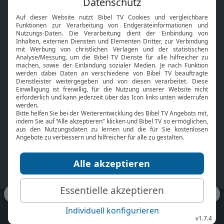
Interviews
Kids App
Neuigkeiten
Smart TV
HbbTV
Bibelthek Online-Bibel
Nächster Gottesdienst
Bibel TV
Service
Über uns
Kontakt
Jobs
TV-Empfang
Presse
FAQ
Mediadaten
bibeltv.de:
Impressum
Datenschutz
Nutzungsbedingungen
Fakten Bibel TV App