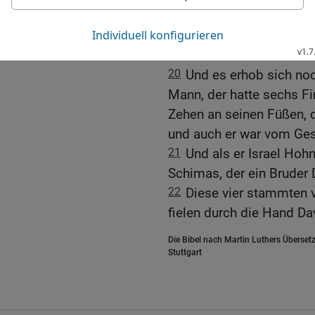
Da erschlug Elhanan, der
den Gatiter; der hatte ei
Weberbaum.
20
Und es erhob sich noc
Mann, der hatte sechs F
Zehen an seinen Füßen, d
und auch er war vom Ges
21
Und als er Israel Hoh
Schimas, der ein Bruder 
22
Diese vier stammten 
fielen durch die Hand Da
Die Bibel nach Martin Luthers Übersetz
Stuttgart