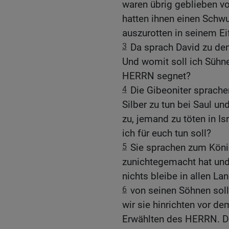
waren übrig geblieben vo
hatten ihnen einen Schwu
auszurotten in seinem Eif
3
Da sprach David zu den
Und womit soll ich Sühne
HERRN segnet?
4
Die Gibeoniter sprache
Silber zu tun bei Saul u
zu, jemand zu töten in Is
ich für euch tun soll?
5
Sie sprachen zum Köni
zunichtegemacht hat und 
nichts bleibe in allen La
6
von seinen Söhnen sol
wir sie hinrichten vor 
Erwählten des HERRN. Der