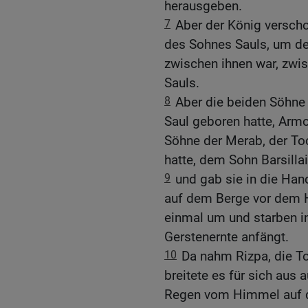
herausgeben.
7
Aber der König versch
des Sohnes Sauls, um de
zwischen ihnen war, zwi
Sauls.
8
Aber die beiden Söhne d
Saul geboren hatte, Armo
Söhne der Merab, der Toc
hatte, dem Sohn Barsill
9
und gab sie in die Hand
auf dem Berge vor dem 
einmal um und starben in
Gerstenernte anfängt.
10
Da nahm Rizpa, die T
breitete es für sich aus
Regen vom Himmel auf di