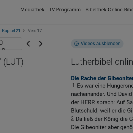
Mediathek
TV Programm
Bibelthek Online-Bibe
Kapitel 21
Vers 17
Videos ausblenden
 (LUT)
Lutherbibel onli
Die Rache der Gibeonite
1
Es war eine Hungersno
nacheinander. Und David
der HERR sprach: Auf Sa
Blutschuld, weil er die Gi
2
Da ließ der König die G
Die Gibeoniter aber gehör