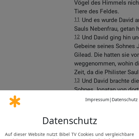
Vögel des Himmels nich
Tiere des Feldes.
11
Und es wurde David an
Sauls Nebenfrau, getan h
12
Und David ging hin u
Gebeine seines Sohnes J
Gilead. Die hatten sie v
weggenommen, wohin die 
Zeit, da die Philister Sa
13
Und David brachte di
Sohnes Jonatan von dort
Gebeine derer, die man hi
14
und begruben sie mit
Jonatan im Lande Benjam
und taten alles, wie der
dem Lande wieder gnädi