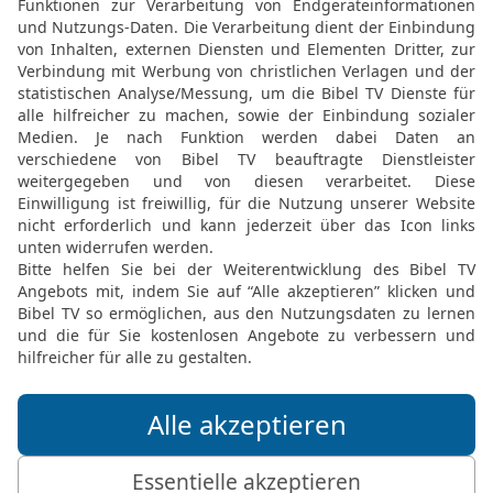
Heldentaten der Krieger
15
Es erhob sich aber wie
Und David zog hinab und
Philistern zu kämpfen. 
16
In Nob aber war Jisch
das Gewicht seines Spee
dazu war er mit einem ne
erschlagen.
17
Aber Abischai, der So
den Philister tot. Da b
sprachen: Du sollst nic
Kampf, damit nicht die Le
18
Danach erhob sich bei
Da erschlug Sibbechai, de
vom Geschlecht der Ries
19
Und es erhob sich noc