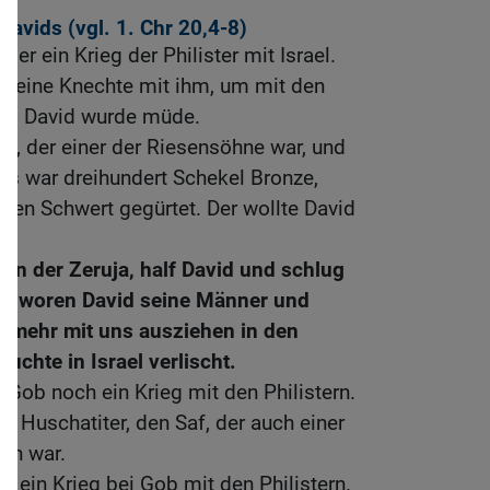
 Davids (vgl.
1. Chr 20,4-8
)
der ein Krieg der Philister mit Israel.
 seine Knechte mit ihm, um mit den
Und David wurde müde.
bi, der einer der Riesensöhne war, und
rs war dreihundert Schekel Bronze,
uen Schwert gegürtet. Der wollte David
hn der Zeruja, half David und schlug
eschworen David seine Männer und
ht mehr mit uns ausziehen in den
uchte in Israel verlischt.
 Gob noch ein Krieg mit den Philistern.
r Huschatiter, den Saf, der auch einer
en war.
h ein Krieg bei Gob mit den Philistern.