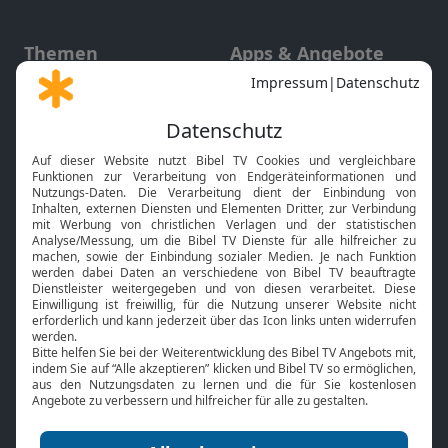
Themen
Apps & Angebote
Gott und Bibel erklärt
Newsletter
Feiertage
Mobile App
Interviews
Kids App
Neuigkeiten
Smart TV
HbbTV
Bibelthek Online-Bibel
Nächster Gottesdienst
Bibel TV
Service
Über uns
Kontakt
Jobs
TV-Empfang
Presse
FAQ
Mediadaten