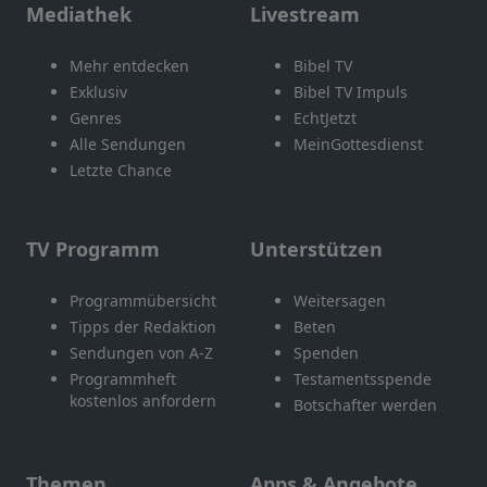
Mediathek
Livestream
Mehr entdecken
Bibel TV
Exklusiv
Bibel TV Impuls
Genres
EchtJetzt
Alle Sendungen
MeinGottesdienst
Letzte Chance
TV Programm
Unterstützen
Programmübersicht
Weitersagen
Tipps der Redaktion
Beten
Sendungen von A-Z
Spenden
Programmheft
Testamentsspende
kostenlos anfordern
Botschafter werden
Themen
Apps & Angebote