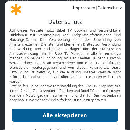
Gott und Bibel erklärt
Newsletter
Feiertage
Mobile App
Interviews
Kids App
Neuigkeiten
Smart TV
HbbTV
Bibelthek Online-Bibel
Nächster Gottesdienst
Bibel TV
Service
Über uns
Kontakt
Jobs
TV-Empfang
Presse
FAQ
Mediadaten