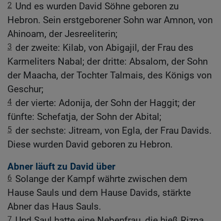
2
Und es wurden David Söhne geboren zu
Hebron. Sein erstgeborener Sohn war Amnon, von
Ahinoam, der Jesreeliterin;
3
der zweite: Kilab, von Abigajil, der Frau des
Karmeliters Nabal; der dritte: Absalom, der Sohn
der Maacha, der Tochter Talmais, des Königs von
Geschur;
4
der vierte: Adonija, der Sohn der Haggit; der
fünfte: Schefatja, der Sohn der Abital;
5
der sechste: Jitream, von Egla, der Frau Davids.
Diese wurden David geboren zu Hebron.
Abner läuft zu David über
6
Solange der Kampf währte zwischen dem
Hause Sauls und dem Hause Davids, stärkte
Abner das Haus Sauls.
7
Und Saul hatte eine Nebenfrau, die hieß Rizpa,