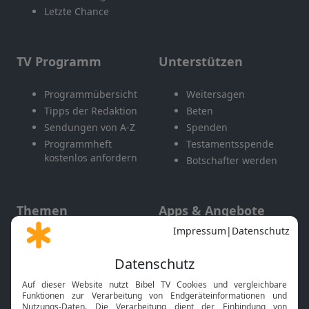
Letzte Chance
TV Programm
Unterstützen
Programmübersicht
Weitersagen
Tipps der Redaktion
Beten
Sendungen von A-Z
Spenden
Programmheft
Testamentsspende
kostenlos anfordern
Botschafter werden
Themen
Apps & Angebote
Gott und Bibel erklärt
Newsletter
Feiertage
Mobile App
Interviews
Kids App
Neuigkeiten
Smart TV