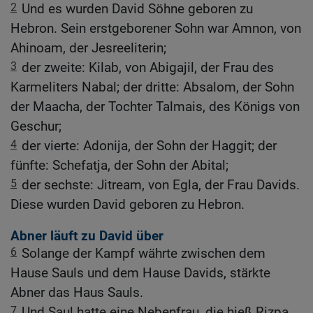
2
Und es wurden David Söhne geboren zu
Hebron. Sein erstgeborener Sohn war Amnon, von
Ahinoam, der Jesreeliterin;
3
der zweite: Kilab, von Abigajil, der Frau des
Karmeliters Nabal; der dritte: Absalom, der Sohn
der Maacha, der Tochter Talmais, des Königs von
Geschur;
4
der vierte: Adonija, der Sohn der Haggit; der
fünfte: Schefatja, der Sohn der Abital;
5
der sechste: Jitream, von Egla, der Frau Davids.
Diese wurden David geboren zu Hebron.
Abner läuft zu David über
6
Solange der Kampf währte zwischen dem
Hause Sauls und dem Hause Davids, stärkte
Abner das Haus Sauls.
7
Und Saul hatte eine Nebenfrau, die hieß Rizpa,