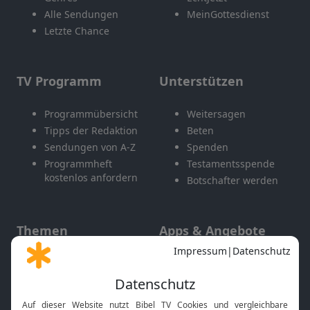
Alle Sendungen
MeinGottesdienst
Letzte Chance
TV Programm
Unterstützen
Programmübersicht
Weitersagen
Tipps der Redaktion
Beten
Sendungen von A-Z
Spenden
Programmheft
Testamentsspende
kostenlos anfordern
Botschafter werden
Themen
Apps & Angebote
Gott und Bibel erklärt
Newsletter
Feiertage
Mobile App
Interviews
Kids App