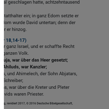
tal geschlagen hatte, achtzehntausend
Statthalter ein; in ganz Edom setzte er
z Edom wurde David untertan; denn der
er er hinzog.
Chr 18,14-17
)
er ganz Israel, und er schaffte Recht
m ganzen Volk.
ruja, war über das Heer gesetzt;
n Ahiluds, war Kanzler;
bs, und Ahimelech, der Sohn Abjatars,
r Schreiber;
das, war über die Kreter und Pleter
Davids waren Priester.
ung, revidiert 2017, © 2016 Deutsche Bibelgesellschaft,