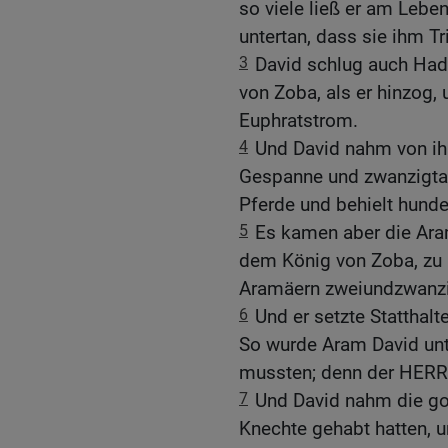
so viele ließ er am Lebe
untertan, dass sie ihm T
3
David schlug auch Had
von Zoba, als er hinzog,
Euphratstrom.
4
Und David nahm von i
Gespanne und zwanzigta
Pferde und behielt hunder
5
Es kamen aber die Ar
dem König von Zoba, zu 
Aramäern zweiundzwanz
6
Und er setzte Statthal
So wurde Aram David unte
mussten; denn der HERR 
7
Und David nahm die go
Knechte gehabt hatten, u