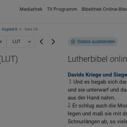
Mediathek
TV Programm
Bibelthek Online-Bibe
Kapitel 8
Vers 16
Videos ausblenden
(LUT)
Lutherbibel onli
Davids Kriege und Siege
1
Und es begab sich dan
und sie unterwarf und da
aus der Hand nahm.
2
Er schlug auch die Moa
legen und maß sie mit d
Schnurlängen ab, so viele