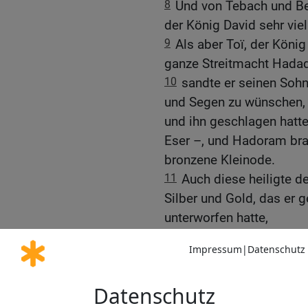
8
Und von Tebach und Be
der König David sehr vie
9
Als aber Toï, der Köni
ganze Streitmacht Hadad
10
sandte er seinen Soh
und Segen zu wünschen,
und ihn geschlagen hatte
Eser –, und Hadoram brac
bronzene Kleinode.
11
Auch diese heiligte
Silber und Gold, das er ge
unterworfen hatte,
12
von Aram, von Moab, 
Philistern, von Amalek u
Hadad-Eser, dem Sohn R
13
So machte sich David