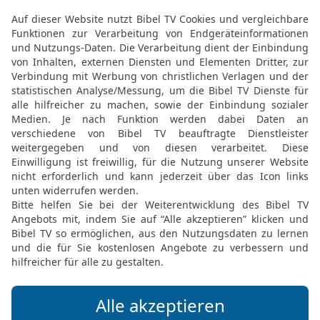
nachdem er Aram im Salz
Mann.
14
Und er setzte in Edom 
Statthalter ein, und gan
HERR half David, wo imm
Davids Beamte (vgl.
1. 
15
So war David König üb
und Gerechtigkeit seine
16
Joab, der Sohn der Ze
Joschafat aber, der Soh
17
Zadok, der Sohn Ahitu
waren Priester; Seraja wa
18
Benaja, der Sohn Joja
gesetzt; auch die Söhne 
Die Bibel nach Martin Luthers Übersetz
Stuttgart