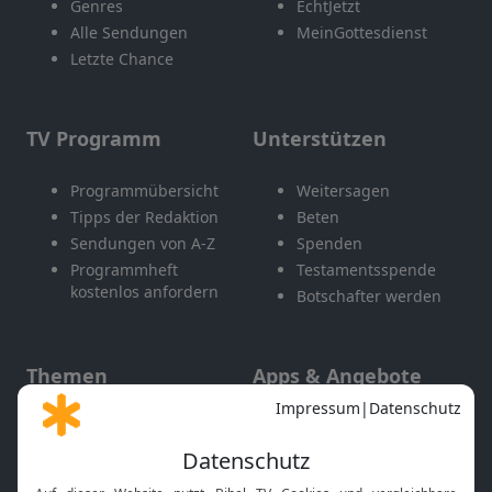
Genres
EchtJetzt
Alle Sendungen
MeinGottesdienst
Letzte Chance
TV Programm
Unterstützen
Programmübersicht
Weitersagen
Tipps der Redaktion
Beten
Sendungen von A-Z
Spenden
Programmheft
Testamentsspende
kostenlos anfordern
Botschafter werden
Themen
Apps & Angebote
Gott und Bibel erklärt
Newsletter
Feiertage
Mobile App
Interviews
Kids App