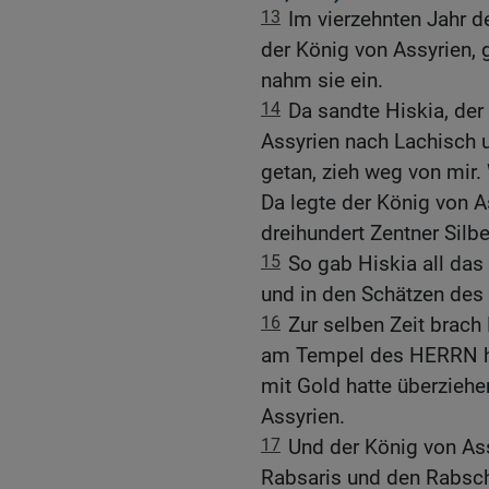
13
Im vierzehnten Jahr d
der König von Assyrien, 
nahm sie ein.
14
Da sandte Hiskia, de
Assyrien nach Lachisch u
getan, zieh weg von mir. 
Da legte der König von A
dreihundert Zentner Silbe
15
So gab Hiskia all da
und in den Schätzen des
16
Zur selben Zeit brach 
am Tempel des HERRN her
mit Gold hatte überzieh
Assyrien.
17
Und der König von As
Rabsaris und den Rabsc