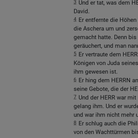
3
Und er tat, was dem HE
David.
4
Er entfernte die Höhen
die Aschera um und zers
gemacht hatte. Denn bis z
geräuchert, und man nan
5
Er vertraute dem HERRN
Königen von Juda seines
ihm gewesen ist.
6
Er hing dem HERRN an 
seine Gebote, die der H
7
Und der HERR war mit i
gelang ihm. Und er wurd
und war ihm nicht mehr u
8
Er schlug auch die Phi
von den Wachttürmen bis