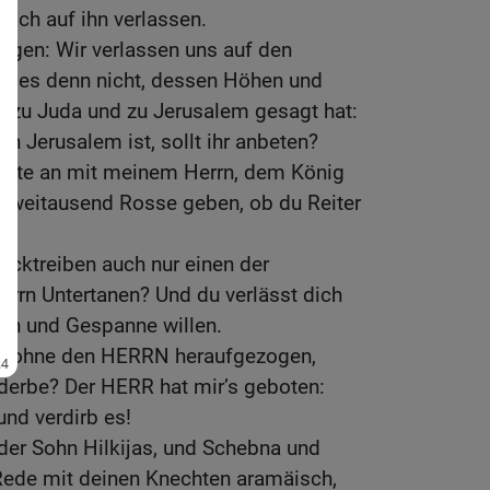
 sich auf ihn verlassen.
sagen: Wir verlassen uns auf den
er es denn nicht, dessen Höhen und
nd zu Juda und zu Jerusalem gesagt hat:
 in Jerusalem ist, sollt ihr anbeten?
ette an mit meinem Herrn, dem König
ir zweitausend Rosse geben, ob du Reiter
rücktreiben auch nur einen der
rrn Untertanen? Und du verlässt dich
en und Gespanne willen.
sei ohne den HERRN heraufgezogen,
rderbe? Der HERR hat mir’s geboten:
und verdirb es!
der Sohn Hilkijas, und Schebna und
ede mit deinen Knechten aramäisch,