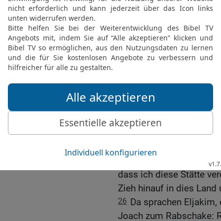
von Ägypten, für alle, die
22
Oder wollt ihr zu mir 
HERRN, unsern Gott! Ist 
Altäre Hiskia entfernt u
Nur vor diesem Altar, der
23
Wohlan, nimm eine W
von Assyrien: Ich will d
dazu stellen kannst?
24
Wie willst du denn zu
geringsten von meines He
auf Ägypten um der Wag
25
Meinst du aber, ich 
dass ich diese Stätte ve
Zieh hinauf in dies Land 
26
Da sprachen Eljakim, 
Joach zum Rabschake: R