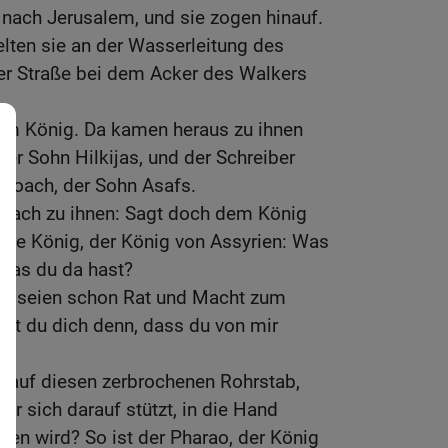
nach Jerusalem, und sie zogen hinauf.
elten sie an der Wasserleitung des
der Straße bei dem Acker des Walkers
dem König. Da kamen heraus zu ihnen
der Sohn Hilkijas, und der Schreiber
 Joach, der Sohn Asafs.
rach zu ihnen: Sagt doch dem König
roße König, der König von Assyrien: Was
, das du da hast?
te seien schon Rat und Macht zum
st du dich denn, dass du von mir
?
ch auf diesen zerbrochenen Rohrstab,
er sich darauf stützt, in die Hand
ren wird? So ist der Pharao, der König