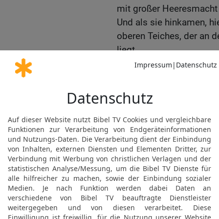
mit großer Heeresmacht 
Und als sie hinkamen, hi
oberen Teiches, der an 
liegt.
18
Und sie riefen nach 
der Hofmeister Eljakim, 
Schebna und der Kanzler
19
Und der Rabschake sp
Hiskia: So spricht der g
ist das für ein Vertrauen
20
Meinst du, bloße Wor
Kämpfen? Auf wen verläs
abtrünnig geworden bist
21
Siehe, verlässt du di
auf Ägypten, der jedem, d
dringen und sie durchboh