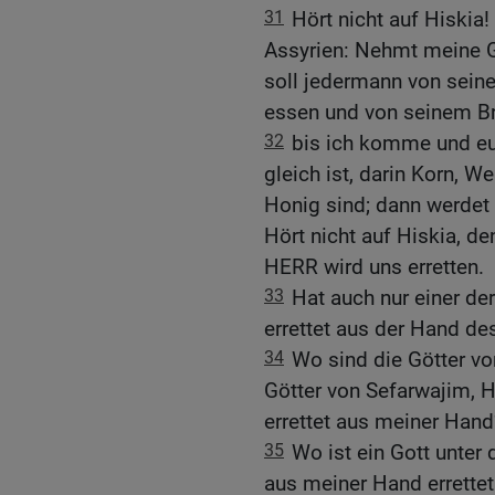
31
Hört nicht auf Hiskia
Assyrien: Nehmt meine 
soll jedermann von sei
essen und von seinem Br
32
bis ich komme und eu
gleich ist, darin Korn, 
Honig sind; dann werdet 
Hört nicht auf Hiskia, de
HERR wird uns erretten.
33
Hat auch nur einer de
errettet aus der Hand de
34
Wo sind die Götter v
Götter von Sefarwajim, 
errettet aus meiner Hand
35
Wo ist ein Gott unter 
aus meiner Hand errette