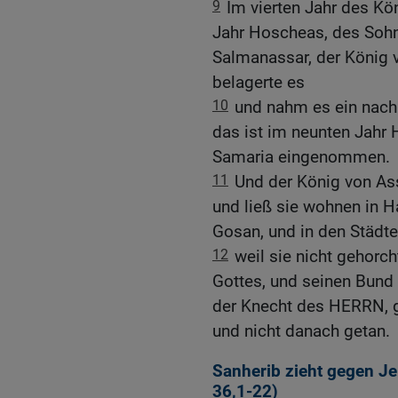
9
Im vierten Jahr des Kö
Jahr Hoscheas, des Sohne
Salmanassar, der König 
belagerte es
10
und nahm es ein nach 
das ist im neunten Jahr 
Samaria eingenommen.
11
Und der König von Ass
und ließ sie wohnen in 
Gosan, und in den Städte
12
weil sie nicht gehorc
Gottes, und seinen Bund 
der Knecht des HERRN, ge
und nicht danach getan.
Sanherib zieht gegen Je
36,1-22
)